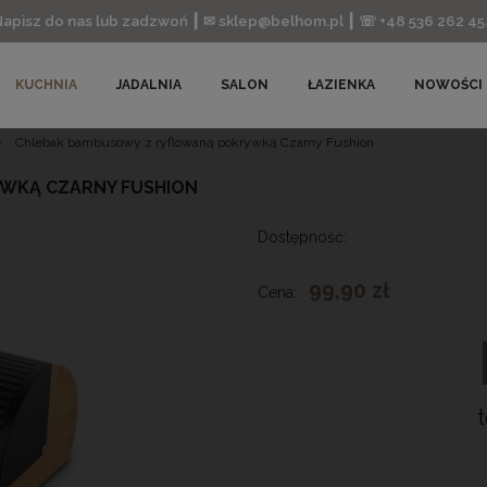
Napisz do nas lub zadzwoń ┃ ✉ sklep@belhom.pl ┃ ☏ +48 536 262 45
KUCHNIA
JADALNIA
SALON
ŁAZIENKA
NOWOŚCI
»
Chlebak bambusowy z ryflowaną pokrywką Czarny Fushion
WKĄ CZARNY FUSHION
Dostępność:
99,90 zł
Cena: