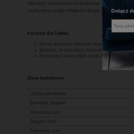
stalowym zamknięciem to doskonały wybór do każdej ku
użytkowaniu, a jego elegancki design doda uroku każ
Dołącz d
Korzyści dla Ciebie:
Dłużej utrzymasz świeżość ulubionego rodzaju
Sprawisz, że twoi bliscy będą mieli łatwy dostę
Pomieścisz w nim chleb i bułki dla całej rodziny
Dane techniczne:
Liczba elementów
Elementy zestawu
Wysokość (cm)
Długość (cm)
Szerokość (cm)