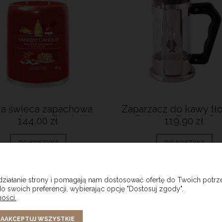
a świeca zapachowa
Zaparzacz do kawy tł
kee Candle Big Aplle
Bialetti/ French Pr
144,00 zł
119,90 zł
Christmas
Preziosa Omino 350
DO KOSZYKA
DO KOSZYKA
 działanie strony i pomagają nam dostosować ofertę do Twoich pot
o swoich preferencji, wybierając opcję "Dostosuj zgody".
ości.
ONTO
PŁATNOŚCI I DOSTAWA
INF
AAKCEPTUJ WSZYSTKIE
ówienia
Formy płatności