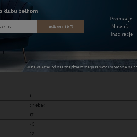
chni, łączący estetykę, funkcjonalność i trwałość. Jest to produkt
demu wnętrzu.
o klubu belhom
odbierz 10 %
 pieczywa
p do zawartości
1
chlebak
17
36
22