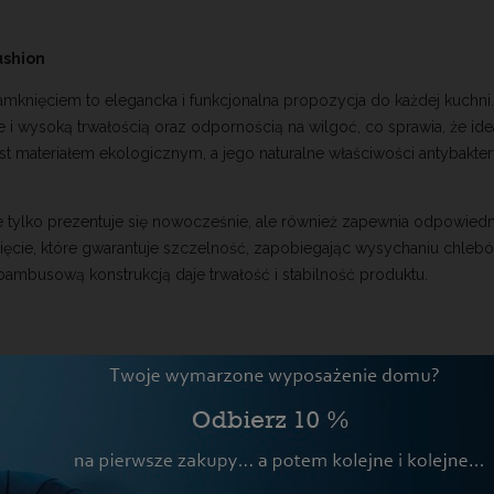
ushion
mknięciem to elegancka i funkcjonalna propozycja do każdej kuch
e i wysoką trwałością oraz odpornością na wilgoć, co sprawia, że id
t materiałem ekologicznym, a jego naturalne właściwości antybaktery
e tylko prezentuje się nowocześnie, ale również zapewnia odpowied
ęcie, które gwarantuje szczelność, zapobiegając wysychaniu chlebó
 bambusową konstrukcją daje trwałość i stabilność produktu.
owiedniej wielkości do przechowywania standardowych bochenków ch
martwić o to, że pieczywo się zmiażdży czy zgniecie. Dodatkowo, ch
aniu się po powierzchni. Dzięki nim chlebak stoi pewnie, nawet na w
o użytkowania, czyniąc chlebak bardziej funkcjonalnym. Podsumow