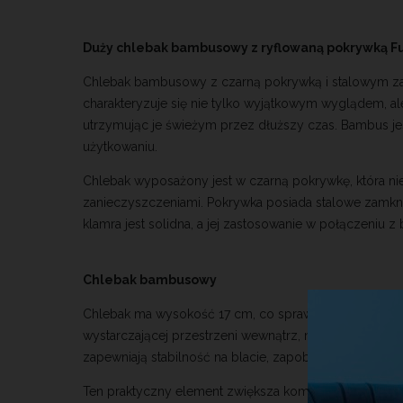
Duży chlebak bambusowy z ryflowaną pokrywką F
Chlebak bambusowy z czarną pokrywką i stalowym za
charakteryzuje się nie tylko wyjątkowym wyglądem, al
utrzymując je świeżym przez dłuższy czas. Bambus jes
użytkowaniu.
Chlebak wyposażony jest w czarną pokrywkę, która ni
zanieczyszczeniami. Pokrywka posiada stalowe zamkni
klamra jest solidna, a jej zastosowanie w połączeniu z
Chlebak bambusowy
Chlebak ma wysokość 17 cm, co sprawia, że jest odp
wystarczającej przestrzeni wewnątrz, nie musisz się 
zapewniają stabilność na blacie, zapobiegając przesuw
Ten praktyczny element zwiększa komfort codzienneg