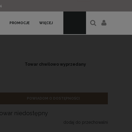
4
PROMOCJE
WIĘCEJ
Towar chwilowo wyprzedany
POWIADOM O DOSTĘPNOŚCI
towar niedostępny
dodaj do przechowalni