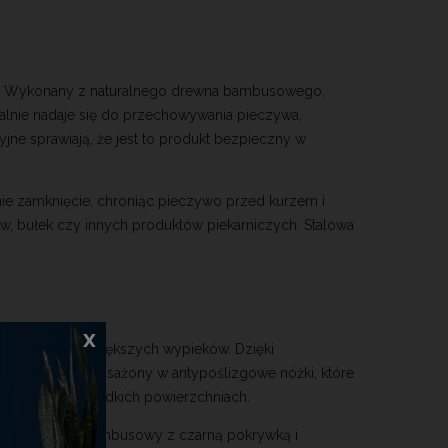
ni. Wykonany z naturalnego drewna bambusowego,
ealnie nadaje się do przechowywania pieczywa,
jne sprawiają, że jest to produkt bezpieczny w
nie zamknięcie, chroniąc pieczywo przed kurzem i
w, bułek czy innych produktów piekarniczych. Stalowa
x
leba, a także większych wypieków. Dzięki
lebak został wyposażony w antypoślizgowe nóżki, które
ilgotnych lub gładkich powierzchniach.
ując, chlebak bambusowy z czarną pokrywką i