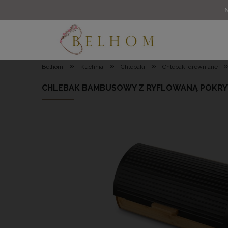
»
»
»
Belhom
Kuchnia
Chlebaki
Chlebaki drewniane
CHLEBAK BAMBUSOWY Z RYFLOWANĄ POKRY