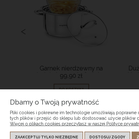
<
kling
Garnek nierdzewny na
Duż
 368 gr
indukcję gaz do frytek z
Yan
99,90 zł
sitkiem i pokrywką 4,7L
DO KOSZYKA
Dbamy o Twoją prywatność
Pliki cookies i pokrewne im technologie umożliwiają poprawne
tych plików i przejść do sklepu lub dostosować użycie plików d
Więcej o plikach cookies przeczytasz w naszej Polityce prywatn
POMOC
MOJE K
ZAAKCEPTUJ TYLKO NIEZBĘDNE
DOSTOSUJ ZGODY
Z
Regulamin Sklepu
Twoje zam