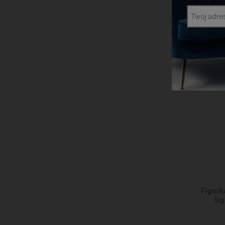
DODA
Figurk
li