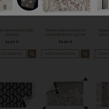
k ceramiczny LED
Dywan dekoracyjny do
Dywan
stylowy
salonu Boho 60 x 90 cm
salon
54,90 zł
69,90 zł
J DO KOSZYKA
DODAJ DO KOSZYKA
DODAJ