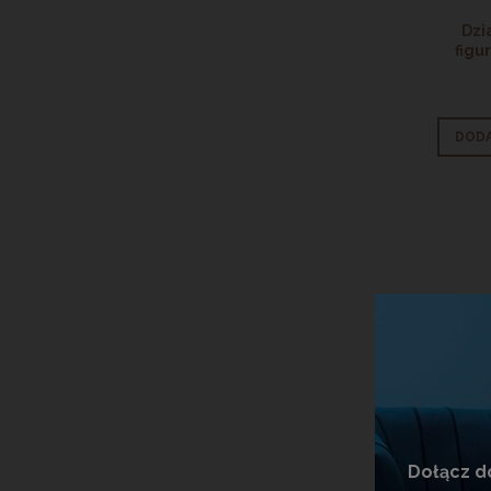
Dzi
figu
DODA
Dzi
Dołącz d
Fig