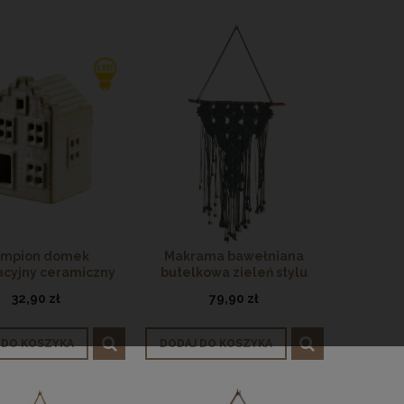
mpion domek
Makrama bawełniana
acyjny ceramiczny
butelkowa zieleń stylu
 Skandynawski LED
Rustic
32,90 zł
79,90 zł
 DO KOSZYKA
DODAJ DO KOSZYKA