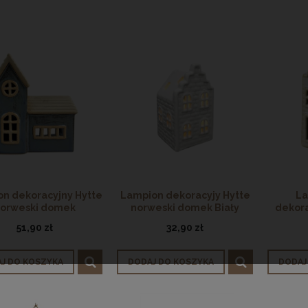
n dekoracyjny Hytte
Lampion dekoracyjy Hytte
La
orweski domek
norweski domek Biały
dekor
Hytte
51,90 zł
32,90 zł
J DO KOSZYKA
DODAJ DO KOSZYKA
DODAJ