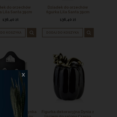
dek do orzechów
Dziadek do orzechów
ka Lila Santa 39cm
figurka Lila Santa 39cm
136,40 zł
136,40 zł
 DO KOSZYKA
DODAJ DO KOSZYKA
x
ka solidna skrzynka
Figurka dekoracyjna Dynia z
ucze domek czarny
liściem do salonu Czarna