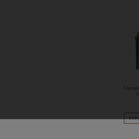
Lampio
n
DODA