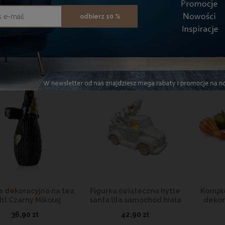
120,65 zł
120,65 zł
odbierz 10 %
J DO KOSZYKA
DODAJ DO KOSZYKA
DODAJ
a dekoracyjna na tea
Figurka świąteczna hytte
Komple
ght Czarny Mikołaj
santa lila samochód biała
dekor
Christmas
13cm
36,90 zł
42,90 zł