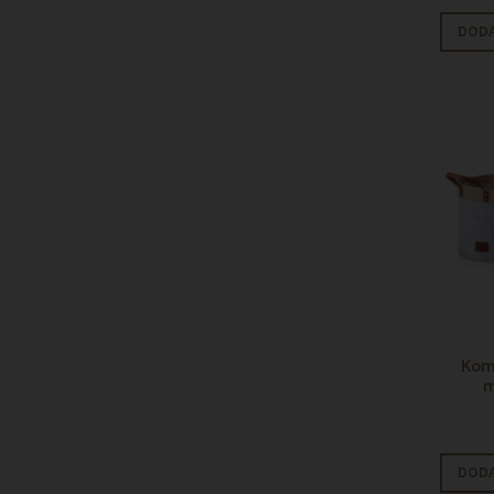
DODA
Kom
m
DODA