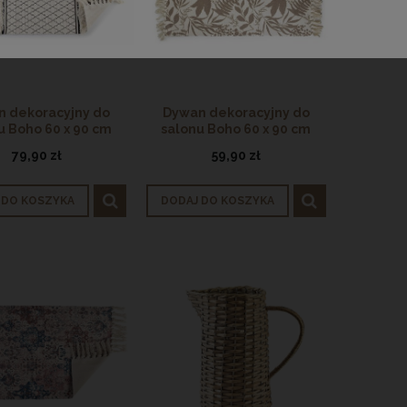
 dekoracyjny do
Dywan dekoracyjny do
u Boho 60 x 90 cm
salonu Boho 60 x 90 cm
79,90 zł
59,90 zł
 DO KOSZYKA
DODAJ DO KOSZYKA