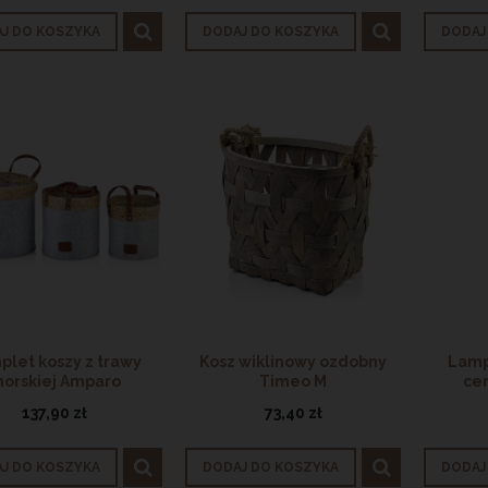
J DO KOSZYKA
DODAJ DO KOSZYKA
DODAJ
plet koszy z trawy
Kosz wiklinowy ozdobny
Lamp
orskiej Amparo
Timeo M
ce
S
137,90 zł
73,40 zł
J DO KOSZYKA
DODAJ DO KOSZYKA
DODAJ