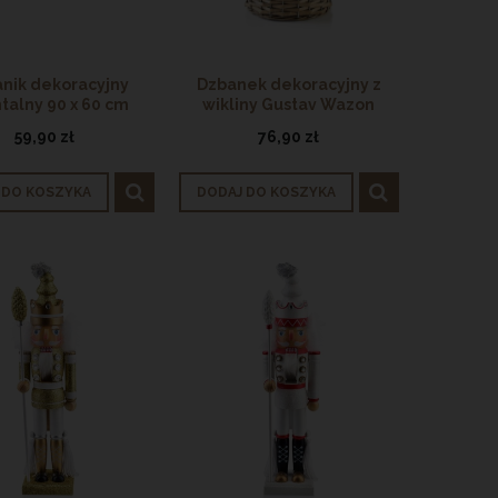
Talerz obiadowy porcelanowy 25 cm
Miska porcelanowa
nik dekoracyjny
Dzbanek dekoracyjny z
OUTLET
OUT
ntalny 90 x 60 cm
wikliny Gustav Wazon
29,90 zł
19,9
59,90 zł
76,90 zł
Cena regularna:
39,90 zł
Cena regula
Najniższa cena:
39,90 zł
Najniższa c
 DO KOSZYKA
DODAJ DO KOSZYKA
DODAJ DO KOSZYKA
DODAJ DO