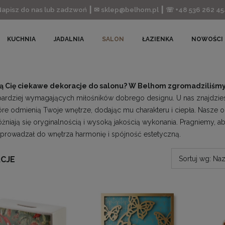
Napisz do nas lub zadzwoń ┃ ✉ sklep@belhom.pl ┃ ☏ +48 536 262 45
KUCHNIA
JADALNIA
SALON
ŁAZIENKA
NOWOŚCI
ją Cię ciekawe dekoracje do salonu? W Belhom zgromadziliśmy
bardziej wymagających miłośników dobrego designu. U nas znajdziesz 
tóre odmienią Twoje wnętrze, dodając mu charakteru i ciepła. Nasze
żniają się oryginalnością i wysoką jakością wykonania. Pragniemy, a
prowadzał do wnętrza harmonię i spójność estetyczną.
CJE
Sortuj wg:
Naz