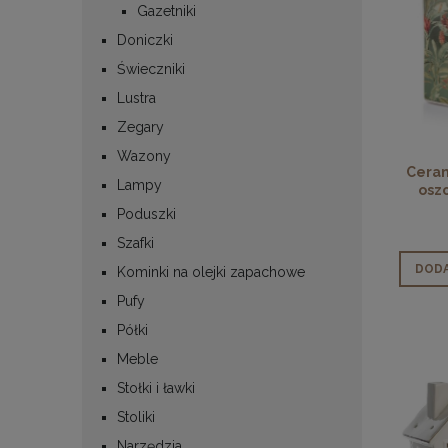
Gazetniki
Doniczki
Świeczniki
Lustra
Zegary
Wazony
Ceram
Lampy
osz
Poduszki
Szafki
DODA
Kominki na olejki zapachowe
Pufy
Półki
Meble
Stołki i ławki
Stoliki
Narzędzia