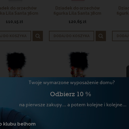
adek do orzechów
Dziadek do orzechów
Dzia
rka Lila Santa 36cm
figurka Lila Santa 38cm
figur
110,15 zł
120,65 zł
J DO KOSZYKA
DODAJ DO KOSZYKA
DODAJ
adek do orzechów
Dziadek do orzechów Santa
Eleganc
o klubu belhom
urka Santa Lila 39
Lila Figurka czerwona
na kl