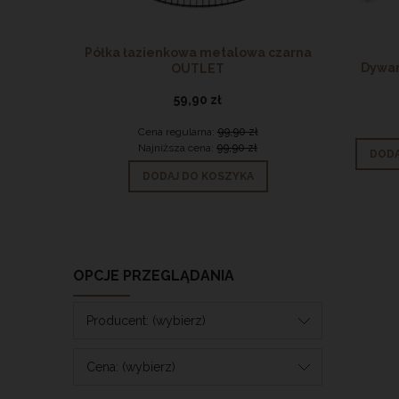
Półka łazienkowa metalowa czarna
Talerz ob
Dywan
OUTLET
59,90 zł
Cena regularna:
99,90 zł
Ce
Najniższa cena:
99,90 zł
Na
DODA
DODAJ DO KOSZYKA
D
OPCJE PRZEGLĄDANIA
Producent: (wybierz)
Cena: (wybierz)