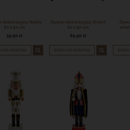
iadowy porcelanowy 28 cm
Porcelanowa filiżanka do kawy i
 dekoracyjny Nadia
Dywan dekoracyjny Orient
Dywa
OUTLET
herbaty OUTLET
60 x 90 cm
60 x 90 cm
orie
14,90 zł
29,90 zł
59,90 zł
69,90 zł
na regularna:
24,90 zł
Cena regularna:
39,90 zł
jniższa cena:
19,90 zł
Najniższa cena:
39,90 zł
J DO KOSZYKA
DODAJ DO KOSZYKA
DODAJ
ODAJ DO KOSZYKA
DODAJ DO KOSZYKA