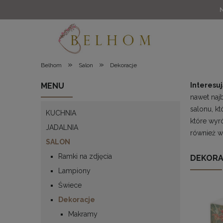
»
»
Belhom
Salon
Dekoracje
MENU
Interesu
nawet naj
salonu, k
KUCHNIA
które wyró
JADALNIA
również w
SALON
Ramki na zdjęcia
DEKORA
Lampiony
Świece
Dekoracje
Makramy