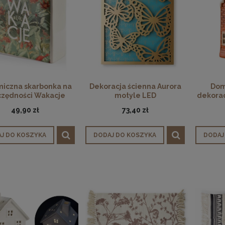
iczna skarbonka na
Dekoracja ścienna Aurora
Dom
czędności Wakacje
motyle LED
dekora
hytte 
49,90 zł
73,40 zł
J DO KOSZYKA
DODAJ DO KOSZYKA
DODAJ