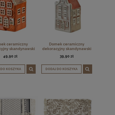
ek ceramiczny
Domek ceramiczny
cyjny skandynawski
dekoracyjny skandynawski
LED pomarańczowy
hytte LED szary 12cm
49,90 zł
39,90 zł
15cm
 DO KOSZYKA
DODAJ DO KOSZYKA