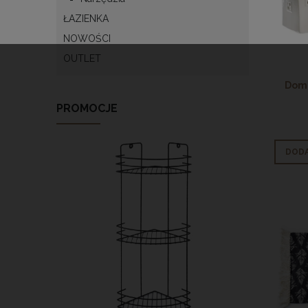
ŁAZIENKA
NOWOŚCI
OUTLET
Dome
PROMOCJE
DODA