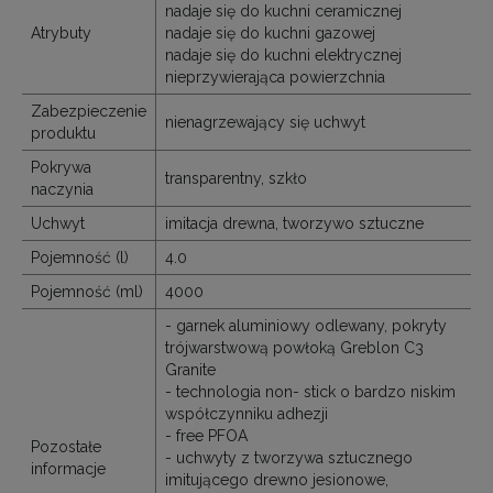
nadaje się do kuchni ceramicznej
Atrybuty
nadaje się do kuchni gazowej
nadaje się do kuchni elektrycznej
nieprzywierająca powierzchnia
Zabezpieczenie
nienagrzewający się uchwyt
produktu
Pokrywa
transparentny, szkło
naczynia
Uchwyt
imitacja drewna, tworzywo sztuczne
Pojemność (l)
4.0
Pojemność (ml)
4000
- garnek aluminiowy odlewany, pokryty
trójwarstwową powłoką Greblon C3
Granite
- technologia non- stick o bardzo niskim
współczynniku adhezji
- free PFOA
Pozostałe
- uchwyty z tworzywa sztucznego
informacje
imitującego drewno jesionowe,