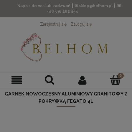
Napisz do nas lub zadzwoń ┃ ✉ sklep@belhom.pl ┃ ☏
+48 536 262 454
Zarejestruj się
Zaloguj się
GARNEK NOWOCZESNY ALUMINIOWY GRANITOWY Z
POKRYWKĄ FEGATO 4L