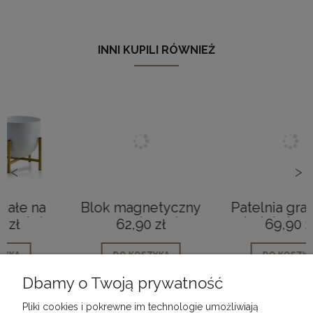
INNI KUPILI RÓWNIEŻ
<
>
Blok magnetyczny
Patelnia granitowa
na noże drewniany
na indukcję głęboka
62,90 zł
69,90 zł
StarkePro
czarna 20cm
DO KOSZYKA
DO KOSZYKA
Dbamy o Twoją prywatność
Pliki cookies i pokrewne im technologie umożliwiają