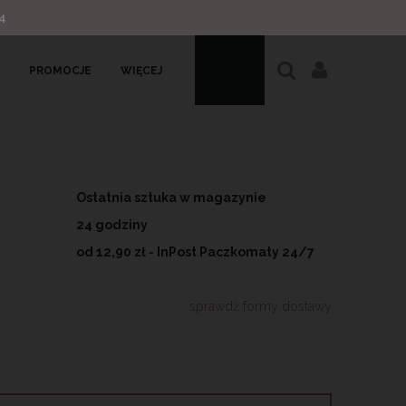
4
PROMOCJE
WIĘCEJ
Ostatnia sztuka w magazynie
24 godziny
od 12,90 zł
- InPost Paczkomaty 24/7
sprawdź formy dostawy