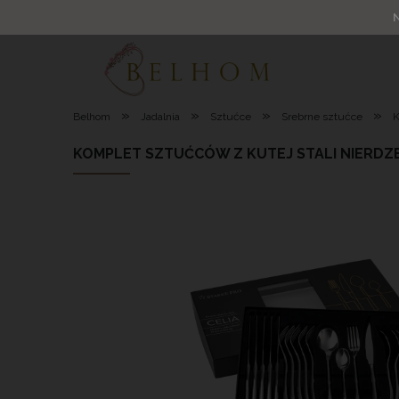
»
»
»
»
Belhom
Jadalnia
Sztućce
Srebrne sztućce
K
KOMPLET SZTUĆCÓW Z KUTEJ STALI NIERDZE