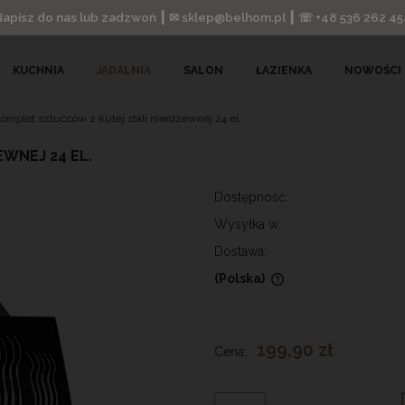
Napisz do nas lub zadzwoń ┃ ✉ sklep@belhom.pl ┃ ☏ +48 536 262 45
KUCHNIA
JADALNIA
SALON
ŁAZIENKA
NOWOŚCI
omplet sztućców z kutej stali nierdzewnej 24 el.
WNEJ 24 EL.
Dostępność:
Wysyłka w:
Dostawa:
(Polska)
Cena nie zawiera ewentualnych
kosztów płatności
199,90 zł
Cena: