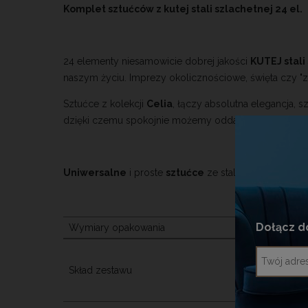
KOSZTÓW PŁATNOŚ
Komplet sztućców z kutej stali szlachetnej 24 el.
24 elementy niesamowicie dobrej jakości
KUTEJ stali
naszym życiu. Imprezy okolicznościowe, święta czy "z
Sztućce z kolekcji
Celia
, łączy absolutna elegancja, s
dzięki czemu spokojnie możemy oddać się chwili przy
Uniwersalne
i proste
sztućce
ze stali szlachetnej 
Dołącz d
Wymiary opakowania
Skład zestawu