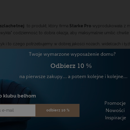
CI
 szlachetnej
to produkt, który firma
Starke Pro
wyprodukowała z m
wykła" codzienność to dobra okazja, aby maksymalnie umilić chwile
zyk i to czego potrzebujemy w dobrej jakości nożach, widelcach i łyż
jemności nie zamartwiając się o względy jakościowe sztućców.
to dobry pomysł na prezent. Komplet został zapakowany w
ozdobne 
o klubu belhom
44,5 x 27 x 5,5
- 6 łyżek
odbierz 10 %
- 6 widelców
- 6 noży
- 6 łyżeczek