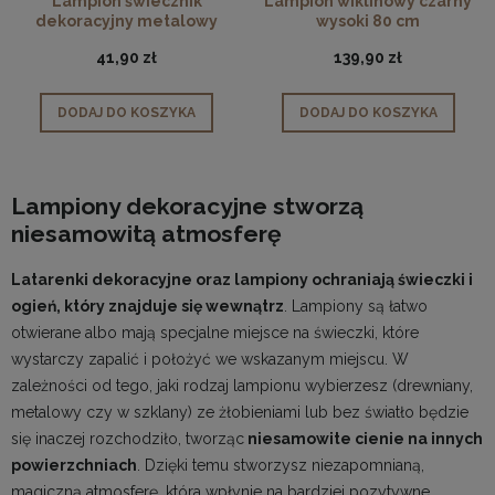
Lampion świecznik
Lampion wiklinowy czarny
dekoracyjny metalowy
wysoki 80 cm
Holly złoty
41,90 zł
139,90 zł
DODAJ DO KOSZYKA
DODAJ DO KOSZYKA
Lampiony dekoracyjne stworzą
niesamowitą atmosferę
Latarenki dekoracyjne oraz lampiony ochraniają świeczki i
ogień, który znajduje się wewnątrz
. Lampiony są łatwo
otwierane albo mają specjalne miejsce na świeczki, które
wystarczy zapalić i położyć we wskazanym miejscu. W
zależności od tego, jaki rodzaj lampionu wybierzesz (drewniany,
metalowy czy w szklany) ze żłobieniami lub bez światło będzie
się inaczej rozchodziło, tworząc
niesamowite cienie na innych
powierzchniach
. Dzięki temu stworzysz niezapomnianą,
magiczną atmosferę, która wpłynie na bardziej pozytywne