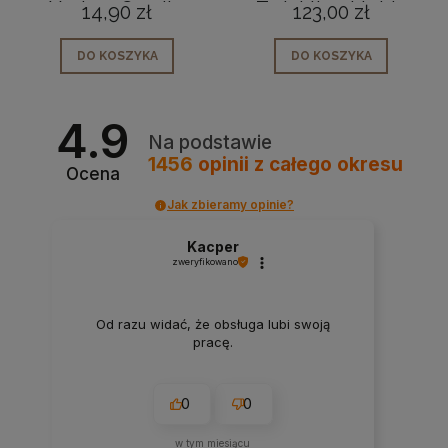
Yankee Candle
Twinkling Lights
14,90 zł
123,00 zł
North Pole
Świeca średnia 368
Hideaway
gr
DO KOSZYKA
DO KOSZYKA
4.9
Na podstawie
1456
opinii
z całego okresu
Ocena
Jak zbieramy opinie?
Kacper
zweryfikowano
Od razu widać, że obsługa lubi swoją
pracę.
0
0
w tym miesiącu