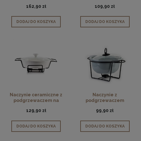
podgrzewaczem 1,25 L
162,90 zł
109,90 zł
DODAJ DO KOSZYKA
DODAJ DO KOSZYKA
Naczynie ceramiczne z
Naczynie z
podgrzewaczem na
podgrzewaczem
stelażu 1,6 L
porcelanowe Modern Grey
129,90 zł
99,90 zł
1,2 L
DODAJ DO KOSZYKA
DODAJ DO KOSZYKA