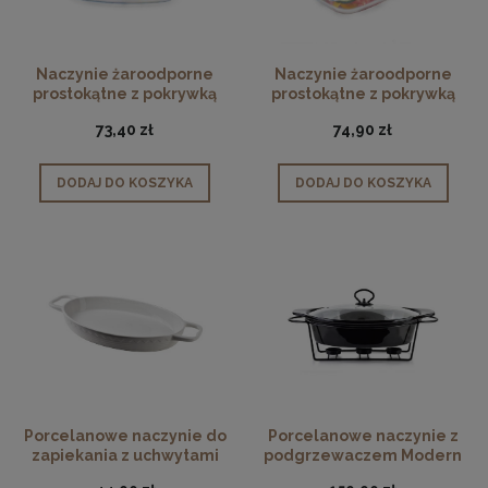
Naczynie żaroodporne
Naczynie żaroodporne
prostokątne z pokrywką
prostokątne z pokrywką
Termisil
Termisil 4,1L
73,40 zł
74,90 zł
DODAJ DO KOSZYKA
DODAJ DO KOSZYKA
Porcelanowe naczynie do
Porcelanowe naczynie z
zapiekania z uchwytami
podgrzewaczem Modern
białe
Black 2,6 L