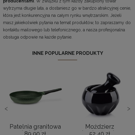
producentami
. W związku z tym każdy zakupiony towar
wytrzyma długie lata, a dostaniesz go w bardzo atrakcyjnej cenie,
która jest konkurencyjna na całym rynku wnętrzarskim. Jeżeli
masz jakiekolwiek pytania na temat produktów, to zapraszamy do
kontaktu mailowego lub telefonicznego, a nasza profesjonalna
obsługa odpowie na każde pytanie.
INNE POPULARNE PRODUKTY
<
>
Patelnia granitowa
Moździerz
na indukcję gaz
kuchenny do
89,90 zł
52,40 zł