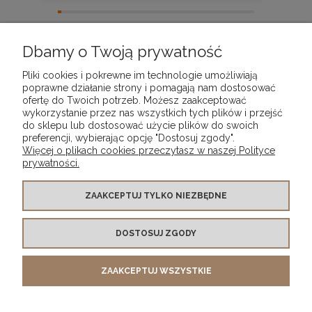
zebranych i zweryfikowanych przez
Dbamy o Twoją prywatność
Pliki cookies i pokrewne im technologie umożliwiają
poprawne działanie strony i pomagają nam dostosować
ofertę do Twoich potrzeb. Możesz zaakceptować
wykorzystanie przez nas wszystkich tych plików i przejść
POMOC
do sklepu lub dostosować użycie plików do swoich
preferencji, wybierając opcję "Dostosuj zgody".
Więcej o plikach cookies przeczytasz w naszej Polityce
MOJE KONTO
prywatności.
PŁATNOŚCI I DOSTAWA
ZAAKCEPTUJ TYLKO NIEZBĘDNE
DOSTOSUJ ZGODY
INFORMACJE
ZAAKCEPTUJ WSZYSTKIE
O NAS