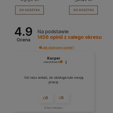
marmurowa zielona
przypraw i ziół
28cm
Modern
DO KOSZYKA
DO KOSZYKA
4.9
Na podstawie
1456
opinii
z całego okresu
Ocena
Jak zbieramy opinie?
Kacper
zweryfikowano
Od razu widać, że obsługa lubi swoją
pracę.
0
0
w tym miesiącu