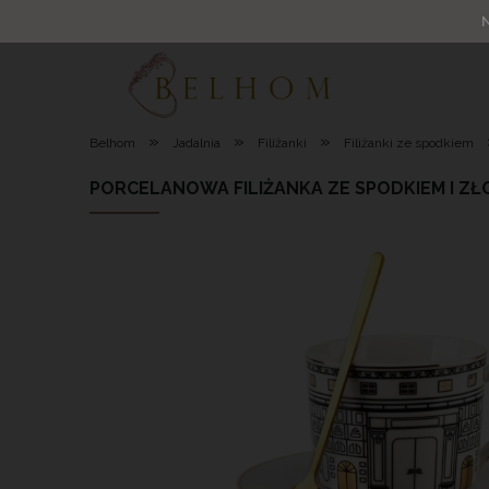
»
»
»
Belhom
Jadalnia
Filiżanki
Filiżanki ze spodkiem
PORCELANOWA FILIŻANKA ZE SPODKIEM I ZŁ