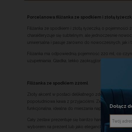
Porcelanowa filiżanka ze spodkiem i złotą łyżeczk
Filiżanka ze spodkiem i złotą łyżeczką o pojemności 
charakteryzuje się subtelnym, ale jednocześnie nowocze
uniwersalna i pasuje zarówno do nowoczesnych, jak i t
Filiżanka ma odpowiednią pojemność 220 ml, co czyni
uzupełniania. Gładka, lekko zaokrąglona forma filiżan
Filiżanka ze spodkiem 220ml
Złoty akcent w postaci delikatnego zdobienia na brzega
popołudniowa kawa z przyjaciółmi. Zestaw obejmuje równ
Dołącz d
funkcjonalna, idealna do mieszania napojów.
Cały zestaw prezentuje się bardzo harmonijnie, łącz
wyborem na prezent lub jako elegancki dodatek do codz