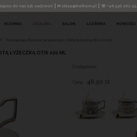
Napisz do nas lub zadzwoń ┃ ✉ sklep@belhom.pl ┃ ☏ +48 536 262 45
KUCHNIA
JADALNIA
SALON
ŁAZIENKA
NOWOŚCI
»
Porcelanowa filiżanka ze spodkiem i złotą łyżeczką Otis 220 ml
OTĄ ŁYŻECZKĄ OTIS 220 ML
Dostępność:
46,90 zł
Cena: