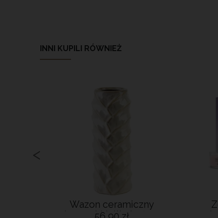
INNI KUPILI RÓWNIEŻ
<
w
Wazon ceramiczny
Z
ukcję z
elegancki tallie beżowy
ele
56,90 zł