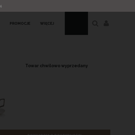
4
PROMOCJE
WIĘCEJ
Towar chwilowo wyprzedany