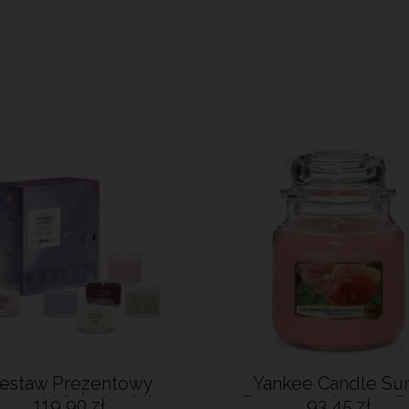
estaw Prezentowy
Yankee Candle Sun
gancki 6 Świec Mini
Drenched Apricot R
119,90 zł
93,45 zł