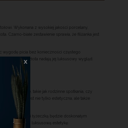
tołowi. Wykonana z wysokiej jakości porcelany,
a. Czarno-białe zestawienie sprawia, że filiżanka jest
jąc wygodę picia bez konieczności częstego
enia w kolorze złota nadają jej luksusowy wygląd.
x
yjątkowe okazje, takie jak rodzinne spotkania, czy
ta łyżeczka jest nie tylko estetyczna, ale także
anki ze spodkiem i łyżeczką będzie doskonałym
alność i subtelną luksusową estetykę.