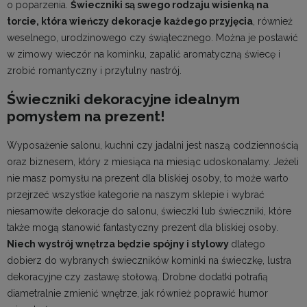
o poparzenia.
Świeczniki są swego rodzaju wisienką na
torcie, która wieńczy dekoracje każdego przyjęcia
, również
weselnego, urodzinowego czy świątecznego. Można je postawić
w zimowy wieczór na kominku, zapalić aromatyczną świecę i
zrobić romantyczny i przytulny nastrój.
Świeczniki dekoracyjne idealnym
pomysłem na prezent!
Wyposażenie salonu
, kuchni czy jadalni jest naszą codziennością
oraz biznesem, który z miesiąca na miesiąc udoskonalamy. Jeżeli
nie masz pomysłu na prezent dla bliskiej osoby, to może warto
przejrzeć wszystkie kategorie na naszym sklepie i wybrać
niesamowite
dekoracje do salonu
, świeczki lub świeczniki, które
także mogą stanowić fantastyczny prezent dla bliskiej osoby.
Niech wystrój wnętrza będzie spójny i stylowy
dlatego
dobierz do wybranych świeczników
kominki na świeczkę
,
lustra
dekoracyjne
czy zastawę stołową. Drobne dodatki potrafią
diametralnie zmienić wnętrze, jak również poprawić humor