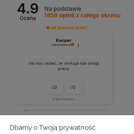
4.9
Na podstawie
1456
opinii
z całego okresu
Ocena
Jak zbieramy opinie?
Kacper
zweryfikowano
Od razu widać, że obsługa lubi swoją
pracę.
0
0
w tym miesiącu
zebranych i zweryfikowanych przez
Dbamy o Twoją prywatność