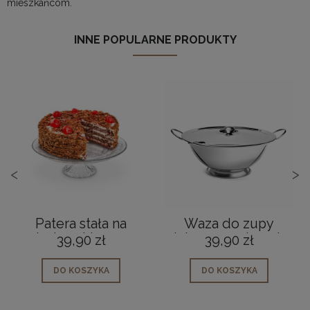
mieszkańcom.
INNE POPULARNE PRODUKTY
<
>
Patera stała na
Waza do zupy
ciasto szklana na
stalowa z pokrywką
39,90 zł
39,90 zł
tort okrągła 25cm
2,5 L
DO KOSZYKA
DO KOSZYKA