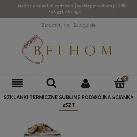
Napisz do nas lub zadzwoń ┃ ✉ sklep@belhom.pl ┃ ☏
+48 536 262 454
Zarejestruj się
Zaloguj się
SZKLANKI TERMICZNE SUBLIME PODWÓJNA ŚCIANKA
2SZT