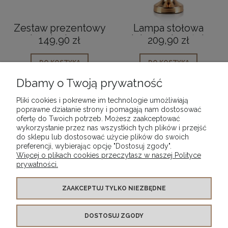
Zestaw prezentowy
Lampa stołowa
kominek + 12
dekoracyjna złota
149,90 zł
209,90 zł
wosków na święta
Chantal
Apres Ski Yankee
DO KOSZYKA
DO KOSZYKA
Candle
Dbamy o Twoją prywatność
Pliki cookies i pokrewne im technologie umożliwiają
poprawne działanie strony i pomagają nam dostosować
ofertę do Twoich potrzeb. Możesz zaakceptować
wykorzystanie przez nas wszystkich tych plików i przejść
POMOC
do sklepu lub dostosować użycie plików do swoich
preferencji, wybierając opcję "Dostosuj zgody".
Więcej o plikach cookies przeczytasz w naszej Polityce
MOJE KONTO
prywatności.
PŁATNOŚCI I DOSTAWA
ZAAKCEPTUJ TYLKO NIEZBĘDNE
DOSTOSUJ ZGODY
INFORMACJE