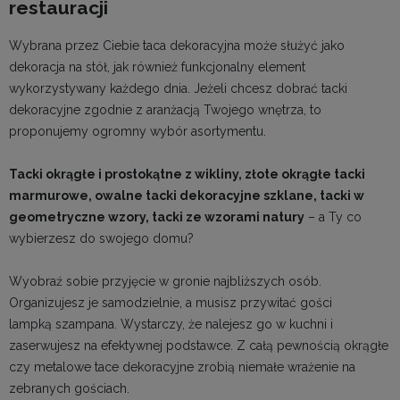
restauracji
Wybrana przez Ciebie taca dekoracyjna może służyć jako
dekoracja na stół, jak również funkcjonalny element
wykorzystywany każdego dnia. Jeżeli chcesz dobrać tacki
dekoracyjne zgodnie z aranżacją Twojego wnętrza, to
proponujemy ogromny wybór asortymentu.
Tacki okrągłe i prostokątne z wikliny, złote okrągłe tacki
marmurowe, owalne tacki dekoracyjne szklane, tacki w
geometryczne wzory, tacki ze wzorami natury
– a Ty co
wybierzesz do swojego domu?
Wyobraź sobie przyjęcie w gronie najbliższych osób.
Organizujesz je samodzielnie, a musisz przywitać gości
lampką szampana. Wystarczy, że nalejesz go w kuchni i
zaserwujesz na efektywnej podstawce. Z całą pewnością okrągłe
czy metalowe tace dekoracyjne zrobią niemałe wrażenie na
zebranych gościach.