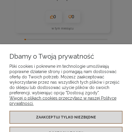
0
0
w tym miesiącu
zebranych i zweryfikowanych przez
Dbamy o Twoją prywatność
Pliki cookies i pokrewne im technologie umożliwiają
poprawne działanie strony i pomagają nam dostosować
ofertę do Twoich potrzeb. Możesz zaakceptować
wykorzystanie przez nas wszystkich tych plików i przejść
POMOC
do sklepu lub dostosować użycie plików do swoich
preferencji, wybierając opcję "Dostosuj zgody".
Więcej o plikach cookies przeczytasz w naszej Polityce
MOJE KONTO
prywatności.
PŁATNOŚCI I DOSTAWA
ZAAKCEPTUJ TYLKO NIEZBĘDNE