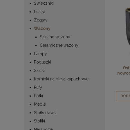
Świeczniki
Lustra
Zegary
Wazony
Szklane wazony
Ceramiczne wazony
Lampy
Poduszki
Osł
Szafki
nowoc
Kominki na olejki zapachowe
Pufy
Półki
DODA
Meble
Stołki i ławki
Stoliki
Narzędzia