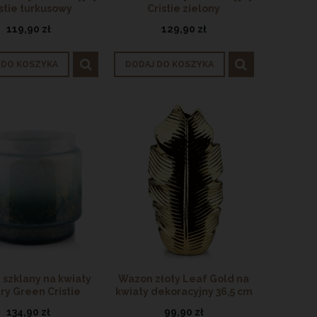
istie turkusowy
Cristie zielony
119,90 zł
129,90 zł
 DO KOSZYKA
DODAJ DO KOSZYKA
szklany na kwiaty
Wazon złoty Leaf Gold na
ry Green Cristie
kwiaty dekoracyjny 36,5 cm
134,90 zł
99,90 zł