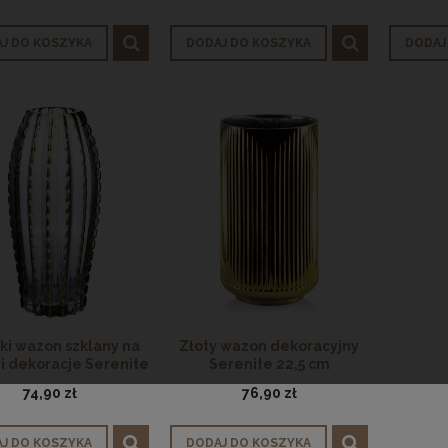
J DO KOSZYKA
DODAJ DO KOSZYKA
DODAJ
i wazon szklany na
Złoty wazon dekoracyjny
 i dekoracje Serenite
Serenite 22,5 cm
Gold
74,90 zł
76,90 zł
J DO KOSZYKA
DODAJ DO KOSZYKA