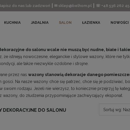
Napisz do nas lub zadzwoń ┃ ✉ sklep@belhom.pl ┃ ☏ +48 536 262 45
KUCHNIA
JADALNIA
SALON
ŁAZIENKA
NOWOŚCI
ekoracyjne do salonu wcale nie muszą być nudne, białe i taki
, że istnieją nowoczesne, eleganckie i stylowe wazony, które nie tyl
ondycji, ale także niezwykle ozdobne i strojne.
ane przez nas
wazony stanowią dekoracje danego pomieszcze
h gości. Na nasze wazony chce się patrzeć, chce się je podziwiać, bo
 swoim rodzaju. Jeżeli nie wierzysz, to koniecznie przejrzyj tę kateg
 wazony, do złudzenia przypominające zachwycający eksponat.
 DEKORACYJNE DO SALONU
Sortuj wg:
Naz