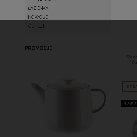
ŁAZIENKA
NOWOŚCI
OUTLET
PROMOCJE
Wazo
zł
DODA
NOWO