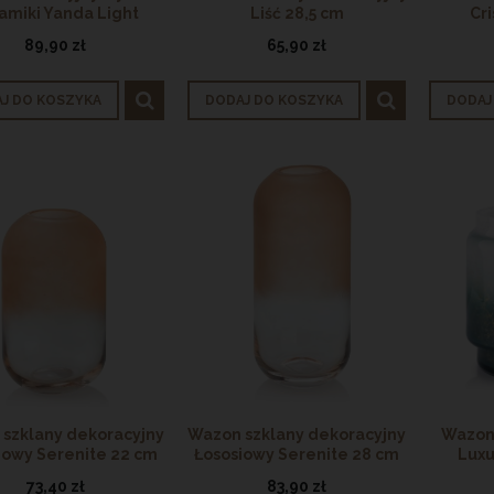
amiki Yanda Light
Liść 28,5 cm
Cr
89,90 zł
65,90 zł
J DO KOSZYKA
DODAJ DO KOSZYKA
DODAJ
szklany dekoracyjny
Wazon szklany dekoracyjny
Wazon 
iowy Serenite 22 cm
Łososiowy Serenite 28 cm
Luxu
73,40 zł
83,90 zł