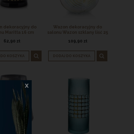
 dekoracyjny do
Wazon dekoracyjny do
nu Maritta 16 cm
salonu Wazon szklany liść 25
cm
62,90 zł
109,90 zł
 DO KOSZYKA
DODAJ DO KOSZYKA
x