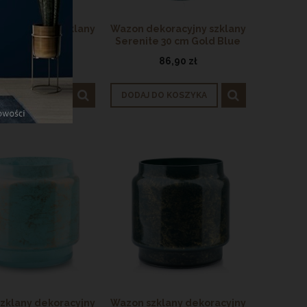
ekoracyjny szklany
Wazon dekoracyjny szklany
odern 27 cm
Serenite 30 cm Gold Blue
129,90 zł
86,90 zł
 DO KOSZYKA
DODAJ DO KOSZYKA
zklany dekoracyjny
Wazon szklany dekoracyjny