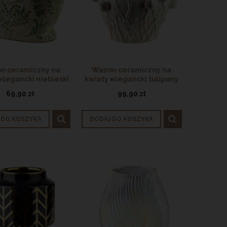
 cm
Porcelanowa filiżanka do kawy i
Talerz obiadowy 
herbaty OUTLET
OUT
29,90 zł
29,9
n ceramiczny na
Wazon ceramiczny na
Cena regularna:
39,90 zł
Cena regula
elegancki niebieski
kwiaty elegancki tulipany
Najniższa cena:
39,90 zł
Najniższa c
orebka 24cm
beżowy 23cm
69,90 zł
99,90 zł
DODAJ DO KOSZYKA
DODAJ DO
 DO KOSZYKA
DODAJ DO KOSZYKA