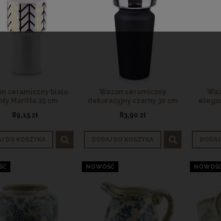
n ceramiczny biało
Wazon ceramiczny
Waz
oty Maritta 25 cm
dekoracyjny czarny 30 cm
elegan
89,15 zł
83,90 zł
J DO KOSZYKA
DODAJ DO KOSZYKA
DODAJ
ŚĆ
NOWOŚĆ
NOWOŚ