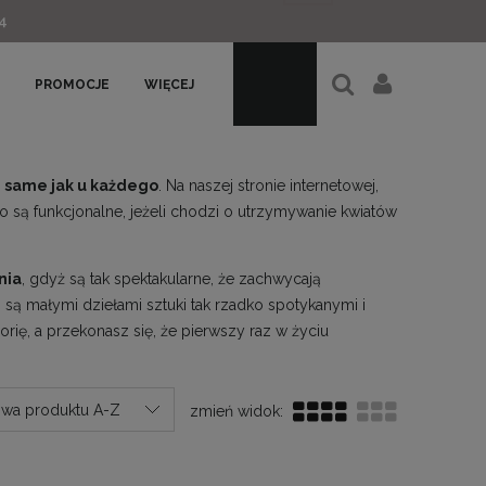
4
PROMOCJE
WIĘCEJ
e same jak u każdego
. Na naszej stronie internetowej,
ko są funkcjonalne, jeżeli chodzi o utrzymywanie kwiatów
nia
, gdyż są tak spektakularne, że zachwycają
 są małymi dziełami sztuki tak rzadko spotykanymi i
orię, a przekonasz się, że pierwszy raz w życiu
wa produktu A-Z