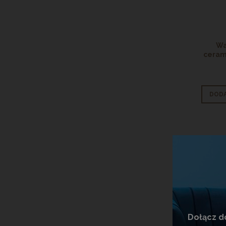
Wa
ceram
DODA
Dołącz d