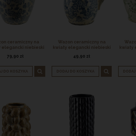
ienkowa metalowa czarna
Talerz obiadowy porcelanowy 28
OUTLET
OUTLET
59,90 zł
14,90 zł
on ceramiczny na
Wazon ceramiczny na
Wazo
na regularna:
99,90 zł
Cena regularna:
24,90 zł
 elegancki niebieski
kwiaty elegancki niebieski
kwiaty 
jniższa cena:
99,90 zł
Najniższa cena:
19,90 zł
23cm
dzban 16cm
t
79,90 zł
49,90 zł
ODAJ DO KOSZYKA
DODAJ DO KOSZYKA
J DO KOSZYKA
DODAJ DO KOSZYKA
DODAJ