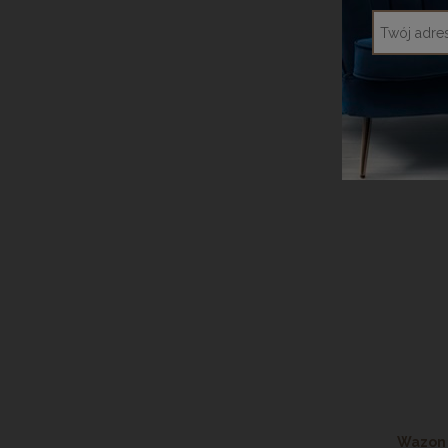
Waz
kwiat
DODA
Wazon 