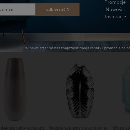
odbierz 10 %
on dekoracyjny na
Wazon dekoracyjny na
Wazon d
y ceramiczny Tamani
kwiaty okrągły Yanda Green
M
Grey
76,90 zł
76,90 zł
J DO KOSZYKA
DODAJ DO KOSZYKA
DODAJ
dekoracyjny wysoki z
Wazon Srebrny dekoracyjny
Wazon s