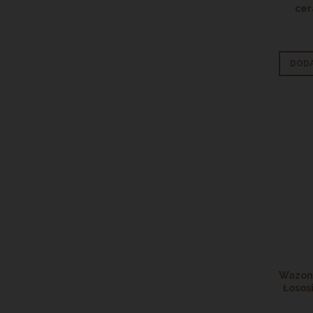
cer
DODA
Wazon 
Łosos