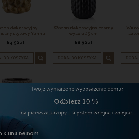
zon dekoracyjny
Wazon dekoracyjny czarny
Wazon
iczny stylowy Yarine
wysoki 25 cm
salo
22cm
64,90 zł
66,90 zł
J DO KOSZYKA
DODAJ DO KOSZYKA
DODAJ
o klubu belhom