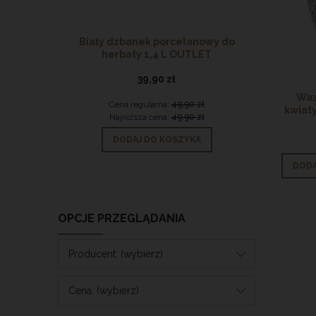
Biały dzbanek porcelanowy do
Półka łaz
herbaty 1,4 L OUTLET
39,90 zł
Waz
Cena regularna:
49,90 zł
Ce
kwiaty
Najniższa cena:
49,90 zł
Na
DODAJ DO KOSZYKA
D
DODA
OPCJE PRZEGLĄDANIA
Producent: (wybierz)
Cena: (wybierz)