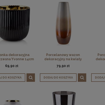
onka dekoracyjna
Porcelanowy wazon
Por
zesna Yvonne 14cm
dekoracyjny na kwiaty
dekor
Yanda 33 cm
69,90 zł
79,90 zł
J DO KOSZYKA
DODAJ DO KOSZYKA
DODAJ