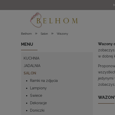
»
»
Belhom
Salon
Wazony
MENU
Wazony d
zobaczysz
w dobrej k
KUCHNIA
JADALNIA
Proponow
wszystkic
SALON
jedynymi w
Ramki na zdjęcia
zobaczysz
Lampiony
Świece
WAZONY
Dekoracje
Doniczki