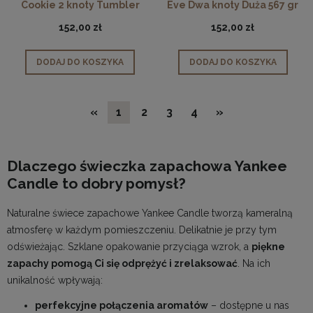
Cookie 2 knoty Tumbler
Eve Dwa knoty Duża 567 gr
567 gr
152,00 zł
152,00 zł
DODAJ DO KOSZYKA
DODAJ DO KOSZYKA
«
1
2
3
4
»
Dlaczego świeczka zapachowa Yankee
Candle to dobry pomysł?
Naturalne świece zapachowe Yankee Candle tworzą kameralną
atmosferę w każdym pomieszczeniu. Delikatnie je przy tym
odświeżając. Szklane opakowanie przyciąga wzrok, a
piękne
zapachy pomogą Ci się odprężyć i zrelaksować
. Na ich
unikalność wpływają:
perfekcyjne połączenia aromatów
– dostępne u nas