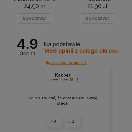
przezroczysta
dekoracyjny na
24,90 zł
21,90 zł
elegancka 260ml
Boże Narodzenie
Blanche
DO KOSZYKA
DO KOSZYKA
4.9
Na podstawie
1456
opinii
z całego okresu
Ocena
Jak zbieramy opinie?
Kacper
zweryfikowano
Od razu widać, że obsługa lubi swoją
pracę.
0
0