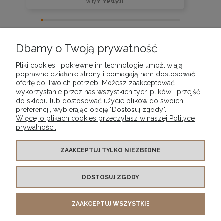
w tym miesiącu
zebranych i zweryfikowanych przez
Dbamy o Twoją prywatność
Pliki cookies i pokrewne im technologie umożliwiają
poprawne działanie strony i pomagają nam dostosować
ofertę do Twoich potrzeb. Możesz zaakceptować
wykorzystanie przez nas wszystkich tych plików i przejść
POMOC
do sklepu lub dostosować użycie plików do swoich
preferencji, wybierając opcję "Dostosuj zgody".
Więcej o plikach cookies przeczytasz w naszej Polityce
MOJE KONTO
prywatności.
PŁATNOŚCI I DOSTAWA
ZAAKCEPTUJ TYLKO NIEZBĘDNE
DOSTOSUJ ZGODY
INFORMACJE
ZAAKCEPTUJ WSZYSTKIE
O NAS