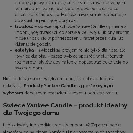
propozycje wyróżniają się unikalnymi i zrównoważonymi
kombinacjami zapachów, które odpowiednie są na co
dzień i na różne okazje. Możesz nawet śmiało dobierać je
do aktualnie panującej pory roku,
trwałość
– świece zapachowe Yankee Candle są znane z
imponującej trwałości, co sprawia, że Twój ulubiony aromat
może unosić się w pomieszczeniu nawet przez kilka lub
kilkanaście godzin,
estetyka
– świeczki są przyjemne nie tylko dla nosa, ale
również dla oka. Możesz wybrać spośród wielu różnych
rozmiarów i stylów, aby najlepiej dopasować dekorację do
swojego domu,
Nic nie dodaje uroku wnętrzom lepiej niż dobrze dobrana
dekoracja.
Produkty Yankee
Candle
są perfekcyjnym
wyborem
dodającym charakteru każdemu pomieszczeniu.
Świece Yankee Candle – produkt idealny
dla Twojego domu
Lubisz kwiaty lub słodkie aromaty przypraw? Zapewnij sobie
atmosferę pełną ciepła, komfortu i niepowtarzalnych zapachów