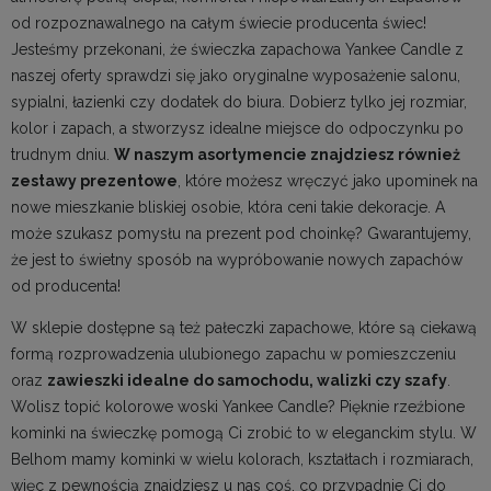
od rozpoznawalnego na całym świecie producenta świec!
Jesteśmy przekonani, że świeczka zapachowa Yankee Candle z
naszej oferty sprawdzi się jako oryginalne
wyposażenie salonu
,
sypialni, łazienki czy dodatek do biura. Dobierz tylko jej rozmiar,
kolor i zapach, a stworzysz idealne miejsce do odpoczynku po
trudnym dniu.
W naszym asortymencie znajdziesz również
zestawy prezentowe
, które możesz wręczyć jako upominek na
nowe mieszkanie bliskiej osobie, która ceni takie dekoracje. A
może szukasz pomysłu na prezent pod choinkę? Gwarantujemy,
że jest to świetny sposób na wypróbowanie nowych zapachów
od producenta!
W sklepie dostępne są też pałeczki zapachowe, które są ciekawą
formą rozprowadzenia ulubionego zapachu w pomieszczeniu
oraz
zawieszki idealne do samochodu, walizki czy szafy
.
Wolisz topić kolorowe woski Yankee Candle? Pięknie rzeźbione
kominki na świeczkę
pomogą Ci zrobić to w eleganckim stylu. W
Belhom mamy kominki w wielu kolorach, kształtach i rozmiarach,
więc z pewnością znajdziesz u nas coś, co przypadnie Ci do