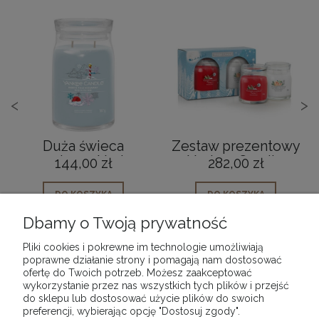
<
>
Duża świeca
Zestaw prezentowy
zapachowa Yankee
Yankee Candle
144,00 zł
282,00 zł
Candle North Pole
Bright Lights 2
Hideaway
Świece
DO KOSZYKA
DO KOSZYKA
Dbamy o Twoją prywatność
Pliki cookies i pokrewne im technologie umożliwiają
poprawne działanie strony i pomagają nam dostosować
ofertę do Twoich potrzeb. Możesz zaakceptować
wykorzystanie przez nas wszystkich tych plików i przejść
POMOC
do sklepu lub dostosować użycie plików do swoich
preferencji, wybierając opcję "Dostosuj zgody".