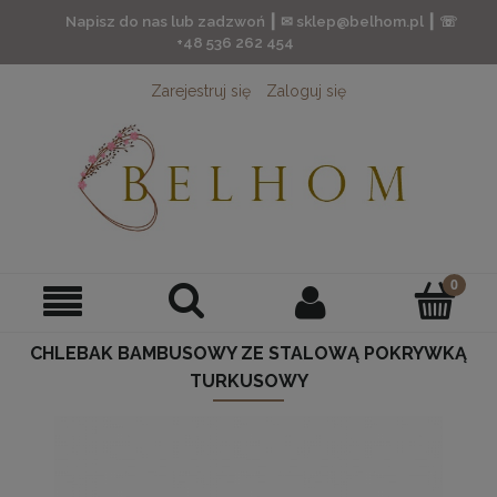
Napisz do nas lub zadzwoń ┃ ✉ sklep@belhom.pl ┃ ☏
+48 536 262 454
Zarejestruj się
Zaloguj się
CHLEBAK BAMBUSOWY ZE STALOWĄ POKRYWKĄ
TURKUSOWY