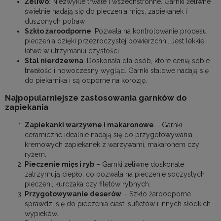
Żeliwo
: Niezwykle trwałe i wszechstronne. Garnki żeliwne
świetnie nadają się do pieczenia mięs, zapiekanek i
duszonych potraw.
Szkło żaroodporne
: Pozwala na kontrolowanie procesu
pieczenia dzięki przezroczystej powierzchni. Jest lekkie i
łatwe w utrzymaniu czystości.
Stal nierdzewna
: Doskonała dla osób, które cenią sobie
trwałość i nowoczesny wygląd. Garnki stalowe nadają się
do piekarnika i są odporne na korozję.
Najpopularniejsze zastosowania garnków do
zapiekania
Zapiekanki warzywne i makaronowe
– Garnki
ceramiczne idealnie nadają się do przygotowywania
kremowych zapiekanek z warzywami, makaronem czy
ryżem.
Pieczenie mięs i ryb
– Garnki żeliwne doskonale
zatrzymują ciepło, co pozwala na pieczenie soczystych
pieczeni, kurczaka czy filetów rybnych.
Przygotowywanie deserów
– Szkło żaroodporne
sprawdzi się do pieczenia ciast, sufletów i innych słodkich
wypieków.