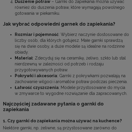
Duszenie potraw
– Garnki do zapiekania można używać
również do duszenia potraw, które wymagają powolnego
gotowania w piekarniku.
Jak wybrać odpowiedni garnek do zapiekania?
Rozmiar i pojemność
: Wybierz naczynie dostosowane do
liczby osób, dla których gotujesz. Małe garnki sprawdzą
się na dwie osoby, a duże modele są idealne na rodzinne
obiady.
Materiał
: Zdecyduj się na ceramikę, żeliwo, szkło lub stal
nierdzewną w zależności od potrzeb i rodzaju
przygotowywanych potraw.
Pokrywki i akcesoria
: Garnki z pokrywkami pozwalają na
zachowanie wilgoci i aromatów potraw podczas pieczenia.
Łatwość czyszczenia
: Modele przystosowane do mycia
w zmywarce to wygodne rozwiązanie dla zapracowanych.
Najczęściej zadawane pytania o garnki do
zapiekania
1. Czy garnki do zapiekania można używać na kuchence?
Niektóre garnki, np. żeliwne, są przystosowane zarówno do