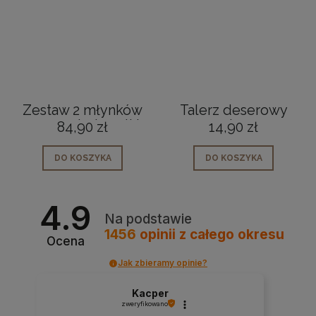
Zestaw 2 młynków
Talerz deserowy
ręcznych do soli i
porcelanowy
84,90 zł
14,90 zł
pieprzu
nowoczesny kwiaty
kauczukowe 21cm
herbal mist 19cm
DO KOSZYKA
DO KOSZYKA
4.9
Na podstawie
1456
opinii
z całego okresu
Ocena
Jak zbieramy opinie?
Kacper
zweryfikowano