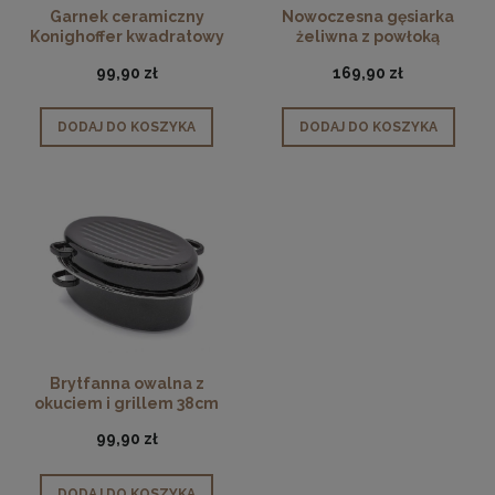
Garnek ceramiczny
Nowoczesna gęsiarka
Konighoffer kwadratowy
żeliwna z powłoką
aromatyzer 3L
emaliowaną czarna 5 L
99,90 zł
169,90 zł
DODAJ DO KOSZYKA
DODAJ DO KOSZYKA
Brytfanna owalna z
okuciem i grillem 38cm
99,90 zł
DODAJ DO KOSZYKA