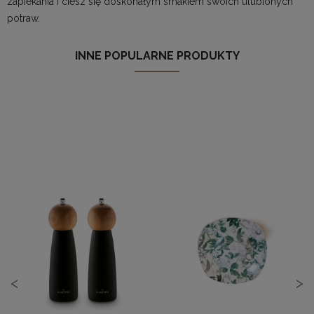
zapiekania i ciesz się doskonałym smakiem swoich ulubionych
potraw.
INNE POPULARNE PRODUKTY
<
>