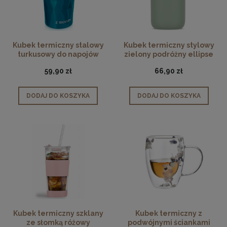
Kubek termiczny stalowy
Kubek termiczny stylowy
turkusowy do napojów
zielony podróżny ellipse
ciepłych i zimnych 430ml
275ml
59,90 zł
66,90 zł
DODAJ DO KOSZYKA
DODAJ DO KOSZYKA
Kubek termiczny szklany
Kubek termiczny z
ze słomką różowy
podwójnymi ściankami