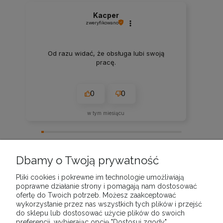
Kacper
zweryfikowano
Od razu widać, że obsługa lubi swoją
pracę.
0
0
w tym miesiącu
zebranych i zweryfikowanych przez
Dbamy o Twoją prywatność
Pliki cookies i pokrewne im technologie umożliwiają
poprawne działanie strony i pomagają nam dostosować
ofertę do Twoich potrzeb. Możesz zaakceptować
wykorzystanie przez nas wszystkich tych plików i przejść
POMOC
do sklepu lub dostosować użycie plików do swoich
preferencji, wybierając opcję "Dostosuj zgody".