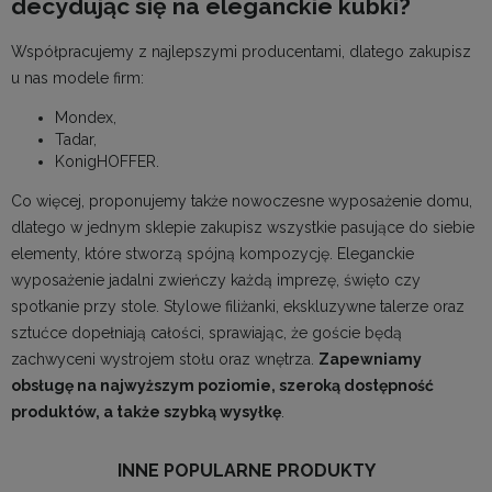
decydując się na eleganckie kubki?
Współpracujemy z najlepszymi producentami, dlatego zakupisz
u nas modele firm:
Mondex,
Tadar,
KonigHOFFER.
Co więcej, proponujemy także
nowoczesne wyposażenie domu
,
dlatego w jednym sklepie zakupisz wszystkie pasujące do siebie
elementy, które stworzą spójną kompozycję.
Eleganckie
wyposażenie jadalni
zwieńczy każdą imprezę, święto czy
spotkanie przy stole.
Stylowe filiżanki
,
ekskluzywne talerze
oraz
sztućce dopełniają całości, sprawiając, że goście będą
zachwyceni wystrojem stołu oraz wnętrza.
Zapewniamy
obsługę na najwyższym poziomie, szeroką dostępność
produktów, a także szybką wysyłkę
.
INNE POPULARNE PRODUKTY