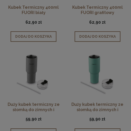
Kubek Termiczny 400ml
Kubek Termiczny 400ml
FUORI biały
FUORI grafitowy
62,90 zł
62,90 zł
DODAJ DO KOSZYKA
DODAJ DO KOSZYKA
Duży kubek termiczny ze
Duży kubek termiczny ze
słomką do zimnych i
słomką do zimnych i
ciepłych napojów szary
ciepłych napojów zielony
59,90 zł
59,90 zł
1200ml
1200ml