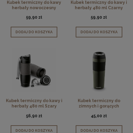
Kubek termiczny do kawy
Kubek termiczny do kawy i
herbaty nowoczesny
herbaty 480 ml Czarny
srebrny 400ml
59,90 zł
59,90 zł
DODAJ DO KOSZYKA
DODAJ DO KOSZYKA
Kubek termiczny do kawy i
Kubek termiczny do
herbaty 480 ml Szary
zimnych i gorących
napojów ciemnozielony
56,90 zł
45,00 zł
450ml
DODAJ DO KOSZYKA
DODAJ DO KOSZYKA