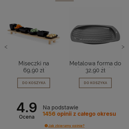
<
>
Miseczki na
Metalowa forma do
przekąski
pieczenia frytek
69,90 zł
32,90 zł
ceramiczne czarne
na tacy 7
DO KOSZYKA
DO KOSZYKA
elementów 50cm
4.9
Na podstawie
1456
opinii
z całego okresu
Ocena
Jak zbieramy opinie?