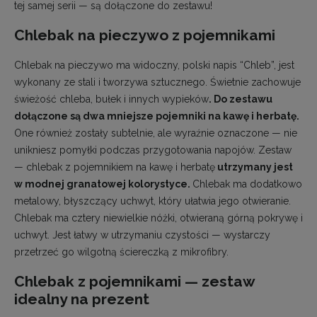
tej samej serii — są dołączone do zestawu!
Chlebak na pieczywo z pojemnikami
Chlebak na pieczywo ma widoczny, polski napis “Chleb”, jest
wykonany ze stali i tworzywa sztucznego. Świetnie zachowuje
świeżość chleba, bułek i innych wypieków
. Do zestawu
dołączone są dwa mniejsze pojemniki na kawę i herbatę.
One również zostały subtelnie, ale wyraźnie oznaczone — nie
unikniesz pomyłki podczas przygotowania napojów. Zestaw
— chlebak z pojemnikiem na kawę i herbatę
utrzymany jest
w modnej granatowej kolorystyce.
Chlebak ma dodatkowo
metalowy, błyszczący uchwyt, który ułatwia jego otwieranie.
Chlebak ma cztery niewielkie nóżki, otwieraną górną pokrywę i
uchwyt. Jest łatwy w utrzymaniu czystości — wystarczy
przetrzeć go wilgotną ściereczką z mikrofibry.
Chlebak z pojemnikami — zestaw
idealny na prezent