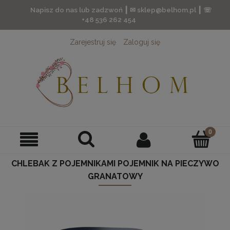
Napisz do nas lub zadzwoń ┃ ✉ sklep@belhom.pl ┃ ☏
+48 536 262 454
Zarejestruj się
Zaloguj się
CHLEBAK Z POJEMNIKAMI POJEMNIK NA PIECZYWO
GRANATOWY