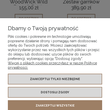
WoodWick Wild
Zestaw garnków
Berry & Beets
ceramicznych na
155,00 zł
389,90 zł
Świeca Elipsa
indukcję z
zapachowa
pokrywką szklaną
DO KOSZYKA
DO KOSZYKA
brązowe
Dbamy o Twoją prywatność
Pliki cookies i pokrewne im technologie umożliwiają
poprawne działanie strony i pomagają nam dostosować
ofertę do Twoich potrzeb. Możesz zaakceptować
wykorzystanie przez nas wszystkich tych plików i przejść
POMOC
do sklepu lub dostosować użycie plików do swoich
preferencji, wybierając opcję "Dostosuj zgody".
Więcej o plikach cookies przeczytasz w naszej Polityce
MOJE KONTO
prywatności.
PŁATNOŚCI I DOSTAWA
ZAAKCEPTUJ TYLKO NIEZBĘDNE
DOSTOSUJ ZGODY
INFORMACJE
ZAAKCEPTUJ WSZYSTKIE
O NAS