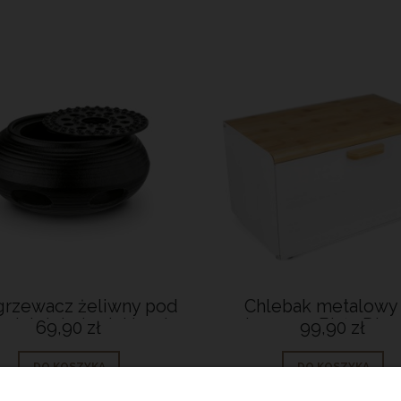
rzewacz żeliwny pod
Chlebak metalowy
ek lub imbryk Hanako
pieczywo Biały Dia
69,90 zł
99,90 zł
DO KOSZYKA
DO KOSZYKA