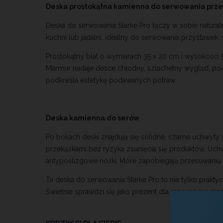
KOSZTÓW PŁATNOŚ
Deska prostokątna kamienna do serwowania pr
Deska do serwowania Starke Pro łączy w sobie natura
kuchni lub jadalni, idealny do serwowania przystawek
Prostokątny blat o wymiarach 35 x 20 cm i wysokośc
Marmur nadaje desce chłodny, szlachetny wygląd, podc
podkreśla estetykę podawanych potraw.
Deska kamienna do serów
Po bokach deski znajdują się solidne, czarne uchwyt
przekąskami bez ryzyka zsunięcia się produktów. Uch
antypoślizgowe nóżki, które zapobiegają przesuwaniu
Ta deska do serwowania Starke Pro to nie tylko prakty
Świetnie sprawdzi się jako prezent dla miłośników e