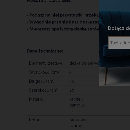
KORZYŚCI DLA CIEBIE
- Podasz na niej przystawki, przekąski lub sushi p
- Wygodnie przeniesiesz deskę razem z ułożonym
Dołącz d
- Stworzysz apetyczną deskę serów na przyjęcie
Dane techniczne:
Elementy zestawu
deska do serwowania
Wysokość (cm)
5
Długość (cm)
35
Szerokość (cm)
20
Materiał
kamień
bambus
stal
Kolor
brązowy
czarny