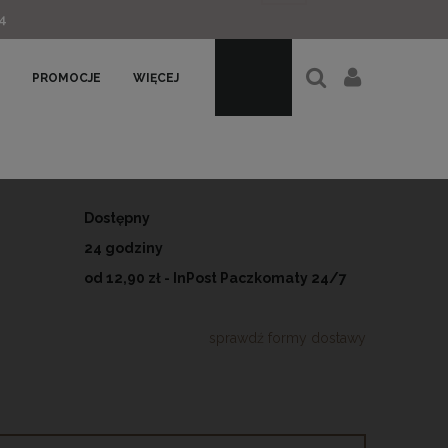
4
PROMOCJE
WIĘCEJ
Dostępny
24 godziny
od 12,90 zł
- InPost Paczkomaty 24/7
sprawdź formy dostawy