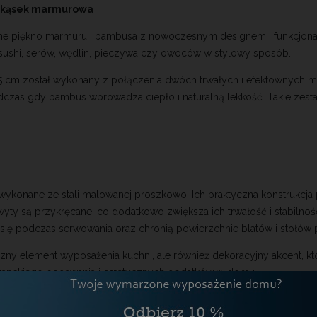
CI
zekąsek marmurowa
lne piękno marmuru i bambusa z nowoczesnym designem i funkcjonaln
, sushi, serów, wędlin, pieczywa czy owoców w stylowy sposób.
i 5 cm został wykonany z połączenia dwóch trwałych i efektownych
zas gdy bambus wprowadza ciepło i naturalną lekkość. Takie zestaw
y wykonane ze stali malowanej proszkowo. Ich praktyczna konstrukcj
wyty są przykręcane, co dodatkowo zwiększa ich trwałość i stabiln
 się podczas serwowania oraz chronią powierzchnie blatów i stołów
czny element wyposażenia kuchni, ale również dekoracyjny akcent, kt
leganckiego podawania i estetycznych dodatków w domu.