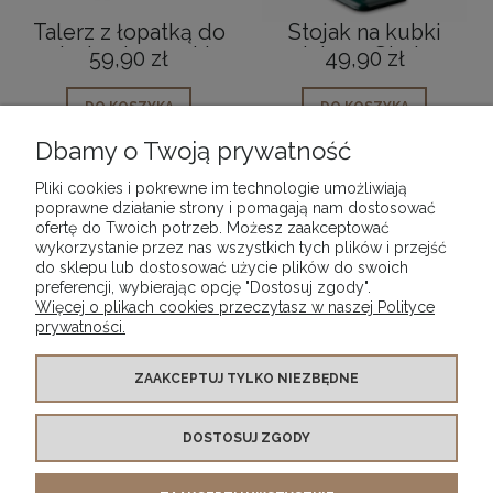
Talerz z łopatką do
Stojak na kubki
ciasta elegancki
stalowy Starke
59,90 zł
49,90 zł
marmurkowy 30cm
Grava Zielony 41,5
cm
DO KOSZYKA
DO KOSZYKA
Dbamy o Twoją prywatność
Pliki cookies i pokrewne im technologie umożliwiają
poprawne działanie strony i pomagają nam dostosować
ofertę do Twoich potrzeb. Możesz zaakceptować
wykorzystanie przez nas wszystkich tych plików i przejść
POMOC
do sklepu lub dostosować użycie plików do swoich
preferencji, wybierając opcję "Dostosuj zgody".
Więcej o plikach cookies przeczytasz w naszej Polityce
MOJE KONTO
prywatności.
PŁATNOŚCI I DOSTAWA
ZAAKCEPTUJ TYLKO NIEZBĘDNE
DOSTOSUJ ZGODY
INFORMACJE