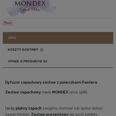
OPIS
KOSZTY DOSTAWY
CENA NIE ZAWIERA EWENTUALNYCH KOSZTÓW
PŁATNOŚCI
OPINIE O PRODUKCIE (0)
Dyfuzor zapachowy zestaw z pałeczkami Pantera
Zestaw zapachowy
marki
MONDEX
since 1986.
Nadaj
piękny zapach
swojemu domowi lub spraw radość
swoim bliskim.
Zestaw prezentowy
we wzór pantery.