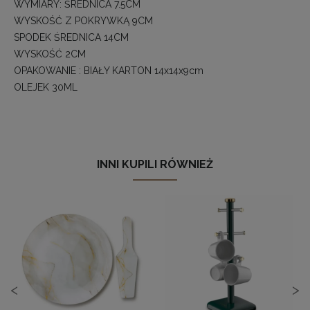
WYMIARY: ŚREDNICA 7.5CM
WYSKOŚĆ Z POKRYWKĄ 9CM
SPODEK ŚREDNICA 14CM
WYSKOŚĆ 2CM
OPAKOWANIE : BIAŁY KARTON 14x14x9cm
OLEJEK 30ML
INNI KUPILI RÓWNIEŻ
<
>