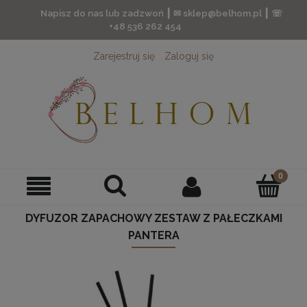
Napisz do nas lub zadzwoń ┃ ✉ sklep@belhom.pl ┃ ☏
+48 536 262 454
Zarejestruj się
Zaloguj się
DYFUZOR ZAPACHOWY ZESTAW Z PAŁECZKAMI
PANTERA