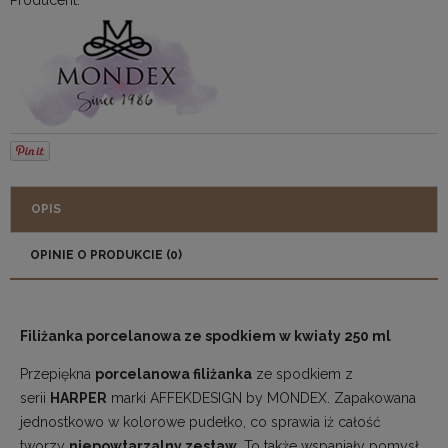
OPIS
OPINIE O PRODUKCIE (0)
Filiżanka porcelanowa ze spodkiem w kwiaty 250 ml
Przepiękna
porcelanowa filiżanka
ze spodkiem z
serii
HARPER
marki AFFEKDESIGN by MONDEX. Zapakowana
jednostkowo w kolorowe pudełko, co sprawia iż całość
tworzy
niepowtarzalny zestaw
. To także wspaniały pomysł