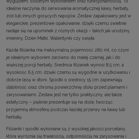
wyglądem, solidnym wykonaniem oraz funkcjonalnością. To
idealne naczynia do serwowania aromatycznej kawy, herbaty,
ziół lub innych gorących napojów. Zestaw zapakowany jest w
eleganckie, prezentowe opakowanie, dzięki czemu świetnie
nadaje się na upominek z różnych okazji – takich jak urodziny,
imieniny, Dzień Matki, Walentynki czy święta.
Każda filiżanka ma maksymalną pojemność 280 ml, co czyni
je idealnym wyborem zarówno do małej czarnej, jak i do
większej porcji herbaty. Średnica filiżanek wynosi 8,5 cm, a
wysokość 6,5 cm, dzięki czemu są wygodne w użytkowaniu i
dobrze leżą w dłoni. Spodki o średnicy 15 cm zapewniają
stabilność oraz chronią powierzchnię stołu przed plamami i
zarysowaniami. Zestaw jest nie tylko praktyczny, ale także
estetyczny – pięknie prezentuje się na stole, tworząc
przyjemną atmosferę podczas każdej przerwy na kawę lub
herbatę.
Filiżanki i spodki wykonane są z wysokiej jakości porcelany,
która wyróżnia się trwałością, odpornością na zarysowania i