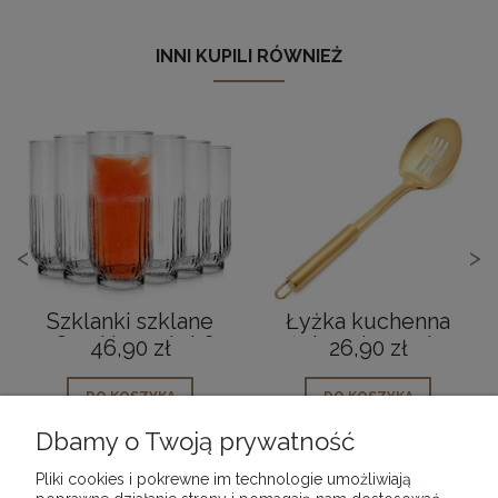
INNI KUPILI RÓWNIEŻ
<
>
Szklanki szklane
Łyżka kuchenna
380ml komplet 6
złota uniwersalna
46,90 zł
26,90 zł
szt.
Amber
DO KOSZYKA
DO KOSZYKA
Dbamy o Twoją prywatność
Pliki cookies i pokrewne im technologie umożliwiają