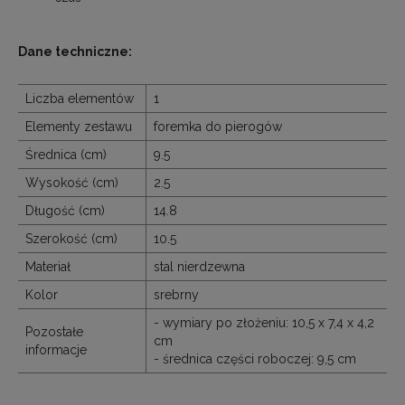
Dane techniczne:
Liczba elementów
1
Elementy zestawu
foremka do pierogów
Średnica (cm)
9.5
Wysokość (cm)
2.5
Długość (cm)
14.8
Szerokość (cm)
10.5
Materiał
stal nierdzewna
Kolor
srebrny
- wymiary po złożeniu: 10,5 x 7,4 x 4,2
Pozostałe
cm
informacje
- średnica części roboczej: 9,5 cm