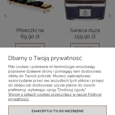
<
>
Miseczki na
Świeca duża
przekąski
Woodwick Elipse
69,90 zł
159,90 zł
ceramiczne czarne
Hinoki Dahlia 453 g
na tacy 7
DO KOSZYKA
DO KOSZYKA
elementów 50cm
Dbamy o Twoją prywatność
Pliki cookies i pokrewne im technologie umożliwiają
poprawne działanie strony i pomagają nam dostosować
ofertę do Twoich potrzeb. Możesz zaakceptować
wykorzystanie przez nas wszystkich tych plików i przejść
POMOC
do sklepu lub dostosować użycie plików do swoich
preferencji, wybierając opcję "Dostosuj zgody".
Więcej o plikach cookies przeczytasz w naszej Polityce
MOJE KONTO
prywatności.
PŁATNOŚCI I DOSTAWA
ZAAKCEPTUJ TYLKO NIEZBĘDNE