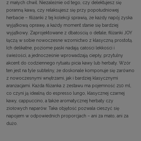
z małych chwil. Niezależnie od tego, czy delektujesz się
poranną kawą, czy relaksujesz się przy popołudniowej
herbacie – filiżanki z tej kolekcji sprawią, że każdy napój zyska
wyjątkową oprawę, a każdy moment stanie się bardziej
wyjątkowy. Zaprojektowane z dbałością o detale, filiżanki JOY
łączą w sobie nowoczesne wzornictwo z klasyczną prostotą.
Ich delikatne, poziome paski nadają całości lekkości i
świeżości, a jednocześnie wprowadzają ciepły, przytulny
akcent do codziennego rytuału picia kawy lub herbaty. Wzór
ten jest na tyle subtelny, że doskonale komponuje się zarówno
z nowoczesnymi wnętrzami, jak i bardziej klasycznymi
aranżacjami. Każda filiżanka z zestawu ma pojemność 210 ml,
co czyni ją idealną do espresso lungo, klasycznej czarnej
kawy, cappuccino, a także aromatycznej herbaty czy
ziołowych naparów. Taka objętość pozwala cieszyć się
napojem w odpowiednich proporcjach – ani za mało, ani za
dużo.