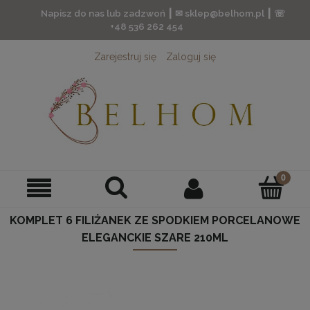
Napisz do nas lub zadzwoń ┃ ✉ sklep@belhom.pl ┃ ☏
+48 536 262 454
Zarejestruj się
Zaloguj się
KOMPLET 6 FILIŻANEK ZE SPODKIEM PORCELANOWE
ELEGANCKIE SZARE 210ML