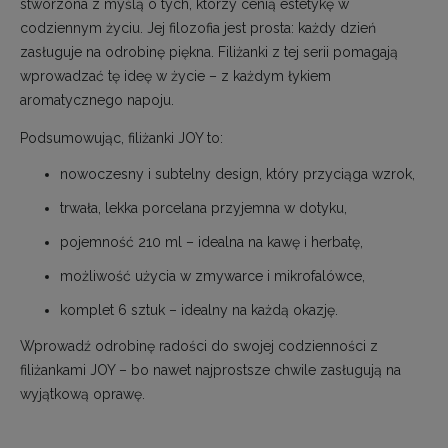
stworzona z myślą o tych, którzy cenią estetykę w
codziennym życiu. Jej filozofia jest prosta: każdy dzień
zasługuje na odrobinę piękna. Filiżanki z tej serii pomagają
wprowadzać tę ideę w życie – z każdym łykiem
aromatycznego napoju.
Podsumowując, filiżanki JOY to:
nowoczesny i subtelny design, który przyciąga wzrok,
trwała, lekka porcelana przyjemna w dotyku,
pojemność 210 ml – idealna na kawę i herbatę,
możliwość użycia w zmywarce i mikrofalówce,
komplet 6 sztuk – idealny na każdą okazję.
Wprowadź odrobinę radości do swojej codzienności z
filiżankami JOY – bo nawet najprostsze chwile zasługują na
wyjątkową oprawę.