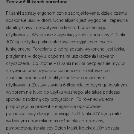
Zestaw 6 filiżanek porcelana
Filiżanki zostały ergonomicznie zaprojektowane, dzięki czemu
doskonale leżą w dłoni. Ucho filiżanki jest wygodne i zapewnia
stabilny chwyt, co wpływa na komfort codziennego
użytkowania. Wykonane z wysokiej jakości porcelany, filiżanki
JOY są nie tylko piękne, ale również wyjątkowo trwałe i
funkcjonalne. Porcelana, z której zostały wykonane, jest lekka,
przyjemna w dotyku, odporna na uszkodzenia i łatwa w
czyszczeniu. Co istotne – filiżanki można bezpiecznie myć w
zmywarce oraz używać w kuchence mikrofalowej, co
znacznie podnosi ich praktyczność w codziennym
użytkowaniu. Zestaw zawiera 6 filiżanek, co czyni go idealnym
wyborem nie tylko do użytku własnego, ale także podczas
spotkań z rodziną czy przyjaciółmi. To również świetna
propozycja na prezent – eleganckie opakowanie i
ponadczasowy design sprawiają, że filiżanki JOY będą mile
widzianym upominkiem na różne okazje: urodziny,
parapetówkę, święta czy Dzień Matki. Kolekcja JOY została