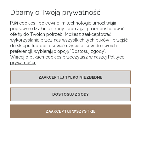
Dbamy o Twoją prywatność
Pliki cookies i pokrewne im technologie umożliwiają
poprawne działanie strony i pomagają nam dostosować
ofertę do Twoich potrzeb. Możesz zaakceptować
wykorzystanie przez nas wszystkich tych plików i przejść
POMOC
do sklepu lub dostosować użycie plików do swoich
preferencji, wybierając opcję "Dostosuj zgody".
Więcej o plikach cookies przeczytasz w naszej Polityce
MOJE KONTO
prywatności.
PŁATNOŚCI I DOSTAWA
ZAAKCEPTUJ TYLKO NIEZBĘDNE
DOSTOSUJ ZGODY
INFORMACJE
ZAAKCEPTUJ WSZYSTKIE
O NAS
POKAŻ PEŁNĄ WERSJĘ STRONY