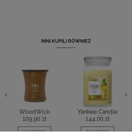
INNI KUPILI RÓWNIEŻ
<
>
WoodWick
Yankee Candle
Volcanic Orris
Lemon Gelato
109,90 zł
144,00 zł
Świeca Średnia
Świeca Duża
zapachowa
DO KOSZYKA
DO KOSZYKA