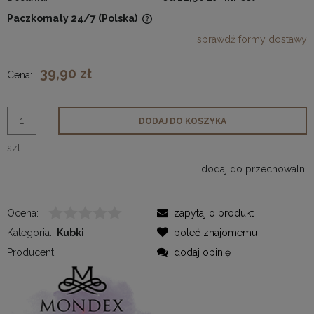
Paczkomaty 24/7
(Polska)
Cena nie zawiera ewentualnych kosztów płatności
sprawdź formy dostawy
39,90 zł
Cena:
DODAJ DO KOSZYKA
szt.
dodaj do przechowalni
Ocena:
zapytaj o produkt
Kategoria:
Kubki
poleć znajomemu
Producent:
dodaj opinię