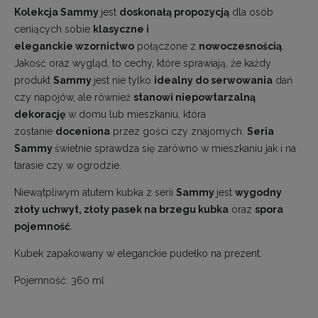
Kolekcja Sammy
jest
doskonałą propozycją
dla osób
ceniących sobie
klasyczne i
eleganckie wzornictwo
połączone z
nowoczesnością
.
Jakość oraz wygląd, to cechy, które sprawiają, że każdy
produkt
Sammy
jest nie tylko
idealny do serwowania
dań
czy napojów, ale również
stanowi niepowtarzalną
dekorację
w domu lub mieszkaniu, która
zostanie
doceniona
przez gości czy znajomych.
Seria
Sammy
świetnie sprawdza się zarówno w mieszkaniu jak i na
tarasie czy w ogrodzie.
Niewątpliwym atutem kubka z serii
Sammy
jest
wygodny
złoty uchwyt, złoty pasek na brzegu kubka
oraz
spora
pojemność
.
Kubek zapakowany w eleganckie pudełko na prezent.
Pojemność: 360 ml