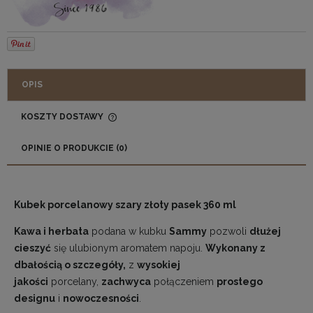
OPIS
KOSZTY DOSTAWY
CENA NIE ZAWIERA EWENTUALNYCH KOSZTÓW
PŁATNOŚCI
OPINIE O PRODUKCIE (0)
Kubek porcelanowy szary złoty pasek 360 ml
Kawa i herbata
podana w kubku
Sammy
pozwoli
dłużej
cieszyć
się ulubionym aromatem napoju.
Wykonany z
dbałością o szczegóły,
z
wysokiej
jakości
porcelany,
zachwyca
połączeniem
prostego
designu
i
nowoczesności
.