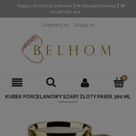
Napisz do nas lub zadzwoń ┃ ✉ sklep@belhom.pl ┃ ☏
+48 536 262 454
Zarejestruj się
Zaloguj się
KUBEK PORCELANOWY SZARY ZŁOTY PASEK 360 ML