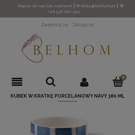
Napisz do nas lub zadzwoń ┃ ✉ sklep@belhom.pl ┃ ☏
+48 536 262 454
Zarejestruj się
Zaloguj się
KUBEK W KRATKĘ PORCELANOWY NAVY 380 ML