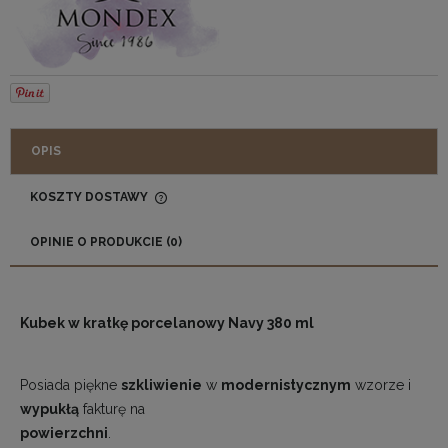
OPIS
KOSZTY DOSTAWY
CENA NIE ZAWIERA EWENTUALNYCH KOSZTÓW
PŁATNOŚCI
OPINIE O PRODUKCIE (0)
Kubek w kratkę porcelanowy Navy 380 ml
Posiada piękne
szkliwienie
w
modernistycznym
wzorze i
wypukłą
fakturę na
powierzchni
.