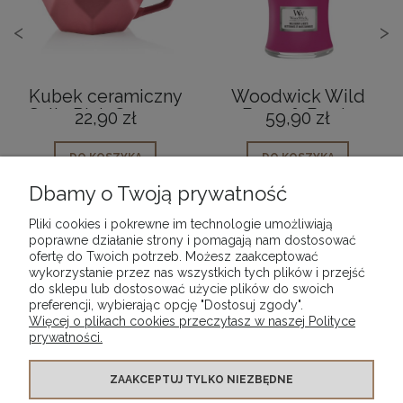
<
>
Kubek ceramiczny
Woodwick Wild
Sally Pink Geo 450
Berry & Beets
22,90 zł
59,90 zł
ml
Świeca Mała
DO KOSZYKA
DO KOSZYKA
Dbamy o Twoją prywatność
Pliki cookies i pokrewne im technologie umożliwiają
poprawne działanie strony i pomagają nam dostosować
ofertę do Twoich potrzeb. Możesz zaakceptować
wykorzystanie przez nas wszystkich tych plików i przejść
POMOC
do sklepu lub dostosować użycie plików do swoich
preferencji, wybierając opcję "Dostosuj zgody".
Więcej o plikach cookies przeczytasz w naszej Polityce
MOJE KONTO
prywatności.
PŁATNOŚCI I DOSTAWA
ZAAKCEPTUJ TYLKO NIEZBĘDNE