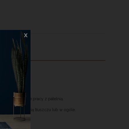
x
 na rozpoczęcie pracy z patelnią.
minimalną ilością tłuszczu lub w ogóle.