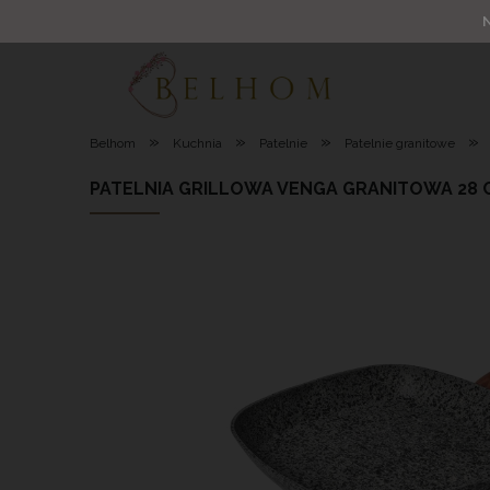
»
»
»
»
Belhom
Kuchnia
Patelnie
Patelnie granitowe
PATELNIA GRILLOWA VENGA GRANITOWA 28 