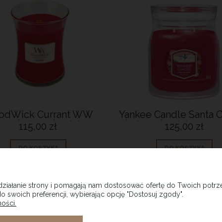
odWick Currant WW
Yankee Candle Santa O
ore Świeca Średnia
Świeca Średnia zapa
115,00 zł
125,00 zł
DO KOSZYKA
DO KOSZYKA
 działanie strony i pomagają nam dostosować ofertę do Twoich pot
o swoich preferencji, wybierając opcję "Dostosuj zgody".
ości.
ONTO
PŁATNOŚCI I DOSTAWA
INF