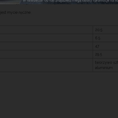
 (
indukcyjna, gazowa, elektryczna i ceramiczna
)
jest mycie ręczne.
20.5
6.5
47
29.5
tworzywo sz
aluminium