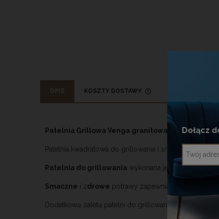
OPIS
KOSZTY DOSTAWY
OPINIE O PRODU
CENA NIE ZAWIERA
KOSZTÓW PŁATNOŚ
Dołącz d
Patelnia Grillowa Venga granitowa 28 cm
Patelnia kwadratowa do grillowania i smażenia.
Patelnia do grillowania
wykonana jest z szybko na
Smaczne
i z
drowe
potrawy zapewnia nieprzywierając
Dodatkową zaletą patelni do grillowania jest
piękna
rą