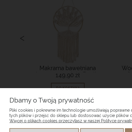
<
etreat
Makrama bawełniana
Wo
Średnia
kremowa w stylu Rustic
C
149,90 zł
DO KOSZYKA
Dbamy o Twoją prywatność
Pliki cookies i pokrewne im technologie umożliwiają poprawne
tych plików i przejść do sklepu lub dostosować użycie plików d
Więcej o plikach cookies przeczytasz w naszej Polityce prywatn
POMOC
MOJE K