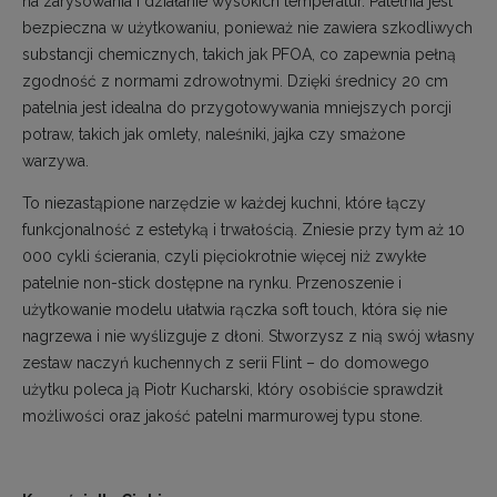
na zarysowania i działanie wysokich temperatur. Patelnia jest
bezpieczna w użytkowaniu, ponieważ nie zawiera szkodliwych
substancji chemicznych, takich jak PFOA, co zapewnia pełną
zgodność z normami zdrowotnymi. Dzięki średnicy 20 cm
patelnia jest idealna do przygotowywania mniejszych porcji
potraw, takich jak omlety, naleśniki, jajka czy smażone
warzywa.
To niezastąpione narzędzie w każdej kuchni, które łączy
funkcjonalność z estetyką i trwałością. Zniesie przy tym aż 10
000 cykli ścierania, czyli pięciokrotnie więcej niż zwykłe
patelnie non-stick dostępne na rynku. Przenoszenie i
użytkowanie modelu ułatwia rączka soft touch, która się nie
nagrzewa i nie wyślizguje z dłoni. Stworzysz z nią swój własny
zestaw naczyń kuchennych z serii Flint – do domowego
użytku poleca ją Piotr Kucharski, który osobiście sprawdził
możliwości oraz jakość patelni marmurowej typu stone.