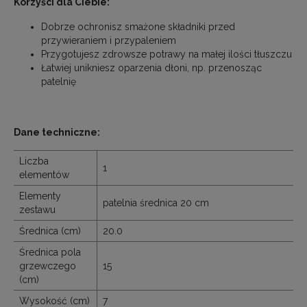
Korzyści dla Ciebie:
Dobrze ochronisz smażone składniki przed
przywieraniem i przypaleniem
Przygotujesz zdrowsze potrawy na małej ilości tłuszczu
Łatwiej unikniesz oparzenia dłoni, np. przenosząc
patelnię
Dane techniczne:
Liczba
1
elementów
Elementy
patelnia średnica 20 cm
zestawu
Średnica (cm)
20.0
Średnica pola
grzewczego
15
(cm)
Wysokość (cm)
7