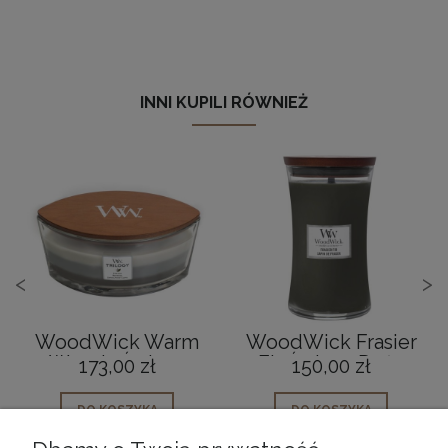
INNI KUPILI RÓWNIEŻ
<
>
WoodWick Warm
WoodWick Frasier
Woods Świeca
Fir Świeca Duża
173,00 zł
150,00 zł
Elipsa Trilogy
zapachowa
DO KOSZYKA
DO KOSZYKA