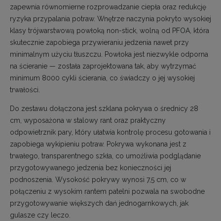
zapewnia równomierne rozprowadzanie ciepła oraz redukcję
ryzyka przypalania potraw. Wnętrze naczynia pokryto wysokiej
klasy trójwarstwową powłoką non-stick, wolną od PFOA, która
skutecznie zapobiega przywieraniu jedzenia nawet przy
minimalnym użyciu tłuszczu. Powłoka jest niezwykle odporna
na ścieranie — została zaprojektowana tak, aby wytrzymać
minimum 8000 cykli ścierania, co świadczy o jej wysokiej
trwałości.
Do zestawu dołączona jest szklana pokrywa o średnicy 28
cm, wyposażona w stalowy rant oraz praktyczny
odpowietrznik pary, który ułatwia kontrolę procesu gotowania i
zapobiega wykipieniu potraw. Pokrywa wykonana jest z
trwałego, transparentnego szkła, co umożliwia podglądanie
przygotowywanego jedzenia bez konieczności jej
podnoszenia. Wysokość pokrywy wynosi 7,5 cm, co w
połączeniu z wysokim rantem patelni pozwala na swobodne
przygotowywanie większych dań jednogarnkowych, jak
gulasze czy leczo.