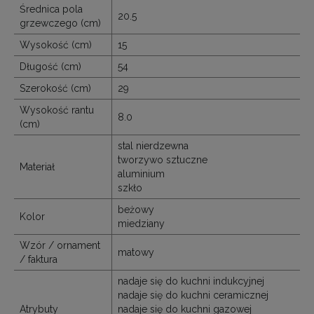
Średnica pola
20.5
grzewczego (cm)
Wysokość (cm)
15
Długość (cm)
54
Szerokość (cm)
29
Wysokość rantu
8.0
(cm)
stal nierdzewna
tworzywo sztuczne
Materiał
aluminium
szkło
beżowy
Kolor
miedziany
Wzór / ornament
matowy
/ faktura
nadaje się do kuchni indukcyjnej
nadaje się do kuchni ceramicznej
Atrybuty
nadaje się do kuchni gazowej