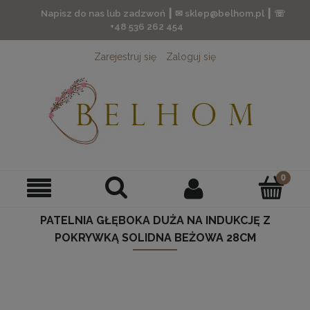
Napisz do nas lub zadzwoń ┃ ✉ sklep@belhom.pl ┃ ☏
+48 536 262 454
Zarejestruj się
Zaloguj się
PATELNIA GŁĘBOKA DUŻA NA INDUKCJĘ Z
POKRYWKĄ SOLIDNA BEŻOWA 28CM