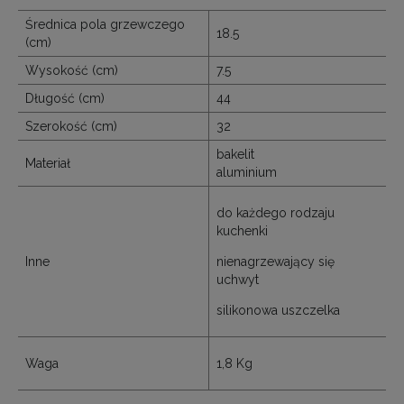
Średnica pola grzewczego
18.5
(cm)
Wysokość (cm)
7.5
Długość (cm)
44
Szerokość (cm)
32
bakelit
Materiał
aluminium
do każdego rodzaju
kuchenki
Inne
nienagrzewający się
uchwyt
silikonowa uszczelka
Waga
1,8 Kg