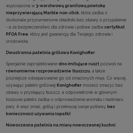
wyposażona w
3-warstwową granitową powłokę
nieprzywierającą Marble non-stick
, która zadba o
doskonale przyrumienione składniki bez obawy o przypalenie
- a za bezpieczeństwo dla zdrowia i potraw zadba
certyfikat
PFOA
Free
, który jest gwarancją dla Twojego zdrowia i
środowiska.
Dwustronna patelnia grillowa Konighoffer
Specjalnie zaprojektowane
dno imitujące ruszt
pozwoli na
równomierne rozprowadzenie tłuszczu
, a także
późniejsze odseparowanie go od smażonych mięs. Co więcej,
używając patelni grillowej
Konighoffer
możesz smażyć bez
obawy o pryskający tłuszcz, a odpowietrznik w głównym
korpusie patelni zadba o odprowadzenie aromatu i nadmiaru
pary. A więc smaż, grilluj i przekręcaj swoje potrawy
bez
konieczności używania łopatki
!
Nowoczesna patelnia na miarę nowoczesnej kuchni