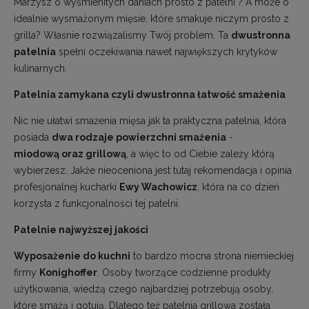
Marzysz o wyśmienitych daniach prosto z patelni ? A może o
idealnie wysmażonym mięsie, które smakuje niczym prosto z
grilla? Właśnie rozwiązaliśmy Twój problem. Ta
dwustronna
patelnia
spełni oczekiwania nawet największych krytyków
kulinarnych.
Patelnia zamykana czyli dwustronna łatwość smażenia
Nic nie ułatwi smażenia mięsa jak ta praktyczna patelnia, która
posiada
dwa rodzaje powierzchni smażenia
-
miodową oraz grillową
, a więc to od Ciebie zależy którą
wybierzesz. Jakże nieoceniona jest tutaj rekomendacja i opinia
profesjonalnej kucharki
Ewy Wachowicz
, która na co dzień
korzysta z funkcjonalności tej patelni.
Patelnie najwyższej jakości
Wyposażenie do kuchni
to bardzo mocna strona niemieckiej
firmy
Konighoffer
. Osoby tworzące codzienne produkty
użytkowania, wiedzą czego najbardziej potrzebują osoby,
które smażą i gotują. Dlatego też patelnia grillowa została