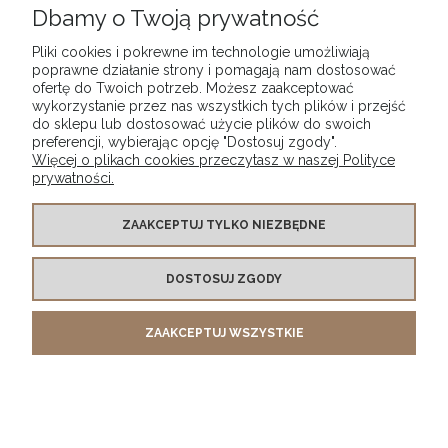
Dbamy o Twoją prywatność
Pliki cookies i pokrewne im technologie umożliwiają
poprawne działanie strony i pomagają nam dostosować
ofertę do Twoich potrzeb. Możesz zaakceptować
wykorzystanie przez nas wszystkich tych plików i przejść
POMOC
do sklepu lub dostosować użycie plików do swoich
preferencji, wybierając opcję "Dostosuj zgody".
Więcej o plikach cookies przeczytasz w naszej Polityce
MOJE KONTO
prywatności.
PŁATNOŚCI I DOSTAWA
ZAAKCEPTUJ TYLKO NIEZBĘDNE
DOSTOSUJ ZGODY
INFORMACJE
ZAAKCEPTUJ WSZYSTKIE
O NAS
POKAŻ PEŁNĄ WERSJĘ STRONY
Sklep internetowy Shoper.pl