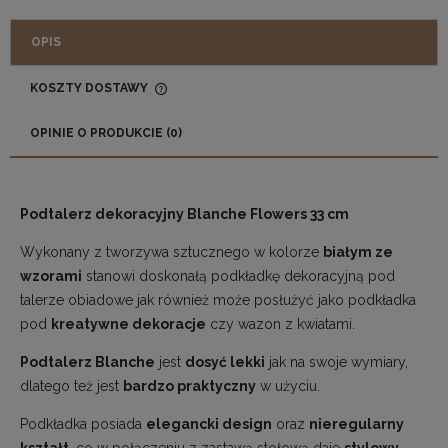
OPIS
KOSZTY DOSTAWY
CENA NIE ZAWIERA EWENTUALNYCH KOSZTÓW
PŁATNOŚCI
OPINIE O PRODUKCIE (0)
Podtalerz dekoracyjny Blanche Flowers 33 cm
Wykonany z tworzywa sztucznego w kolorze
białym ze
wzorami
stanowi doskonałą podkładkę dekoracyjną pod
talerze obiadowe jak również może posłużyć jako podkładka
pod
kreatywne dekoracje
czy wazon z kwiatami.
Podtalerz Blanche
jest
dosyć lekki
jak na swoje wymiary,
dlatego też jest
bardzo praktyczny
w użyciu.
Podkładka posiada
elegancki design
oraz
nieregularny
kształt
, co w połączeniu z zastawą stołową daje
stylowy