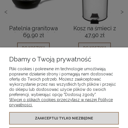
<
>
Patelnia granitowa
Kosz na śmieci z
na indukcję głęboka
pedałem srebrny 3
69,90 zł
47,90 zł
czarna 20cm
L
DO KOSZYKA
DO KOSZYKA
Dbamy o Twoją prywatność
Pliki cookies i pokrewne im technologie umożliwiają
poprawne działanie strony i pomagają nam dostosować
ofertę do Twoich potrzeb. Możesz zaakceptować
wykorzystanie przez nas wszystkich tych plików i przejść
POMOC
do sklepu lub dostosować użycie plików do swoich
preferencji, wybierając opcję "Dostosuj zgody".
Więcej o plikach cookies przeczytasz w naszej Polityce
MOJE KONTO
prywatności.
PŁATNOŚCI I DOSTAWA
ZAAKCEPTUJ TYLKO NIEZBĘDNE