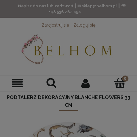
Napisz do nas lub zadzwoń ┃ ✉ sklep@belhom.pl ┃ ☏
+48 536 262 454
Zarejestruj się
Zaloguj się
PODTALERZ DEKORACYJNY BLANCHE FLOWERS 33
CM