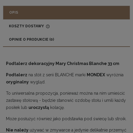
OPIS
KOSZTY DOSTAWY
CENA NIE ZAWIERA EWENTUALNYCH KOSZTÓW
PŁATNOŚCI
OPINIE O PRODUKCIE (0)
Podtalerz dekoracyjny Mary Christmas Blanche 33 cm
Podtalerz
na stół z serii BLANCHE marki
MONDEX
wyróżnia
oryginalny
wygląd.
To uniwersalna propozycja, ponieważ można na nim umieścić
zastawę stołową - będzie stanowić ozdobę stołu i umili każdy
posiłek lub
uroczystą
kolację.
Może posłużyć również jako podstawka pod świecę lub stroik.
Nie należy
używać w zmywarce a jedynie delikatnie przemyć