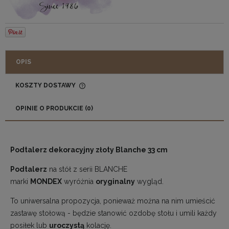
OPIS
KOSZTY DOSTAWY
CENA NIE ZAWIERA EWENTUALNYCH KOSZTÓW
PŁATNOŚCI
OPINIE O PRODUKCIE (0)
Podtalerz dekoracyjny złoty Blanche 33 cm
Podtalerz
na stół z serii BLANCHE
marki
MONDEX
wyróżnia
oryginalny
wygląd.
To uniwersalna propozycja, ponieważ można na nim umieścić
zastawę stołową - będzie stanowić ozdobę stołu i umili każdy
posiłek lub
uroczystą
kolację.