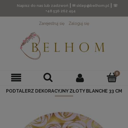
Napisz do nas lub zadzwoń ┃ ✉ sklep@belhom.pl ┃ ☏
+48 536 262 454
Zarejestruj się
Zaloguj się
PODTALERZ DEKORACYJNY ZŁOTY BLANCHE 33 CM