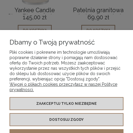
Yankee Candle
Patelnia granitowa
Slow Bloom Świeca
na indukcję głęboka
145,00 zł
69,90 zł
Duża
czarna 20cm
DO KOSZYKA
DO KOSZYKA
Dbamy o Twoją prywatność
Pliki cookies i pokrewne im technologie umożliwiają
poprawne działanie strony i pomagają nam dostosować
ofertę do Twoich potrzeb. Możesz zaakceptować
wykorzystanie przez nas wszystkich tych plików i przejść
POMOC
do sklepu lub dostosować użycie plików do swoich
preferencji, wybierając opcję "Dostosuj zgody".
Więcej o plikach cookies przeczytasz w naszej Polityce
MOJE KONTO
prywatności.
PŁATNOŚCI I DOSTAWA
ZAAKCEPTUJ TYLKO NIEZBĘDNE
DOSTOSUJ ZGODY
INFORMACJE