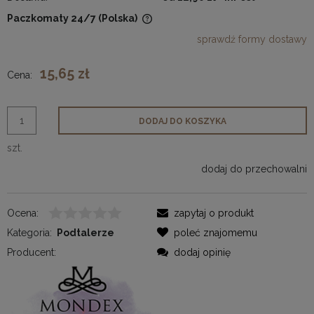
Paczkomaty 24/7
(Polska)
Cena nie zawiera ewentualnych kosztów płatności
sprawdź formy dostawy
15,65 zł
Cena:
DODAJ DO KOSZYKA
szt.
dodaj do przechowalni
Ocena:
zapytaj o produkt
Kategoria:
Podtalerze
poleć znajomemu
Producent:
dodaj opinię