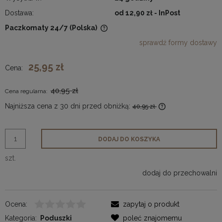
Dostawa:
od 12,90 zł
- InPost
Paczkomaty 24/7
(Polska)
Cena nie zawiera ewentualnych kosztów płatności
sprawdź formy dostawy
25,95 zł
Cena:
40,95 zł
Cena regularna:
Najniższa cena z 30 dni przed obniżką:
40,95 zł
Jeżeli produkt jes
30 dni, wyświetlan
momentu, kiedy pr
DODAJ DO KOSZYKA
sprzedaży.
szt.
dodaj do przechowalni
Ocena:
zapytaj o produkt
Kategoria:
Poduszki
poleć znajomemu