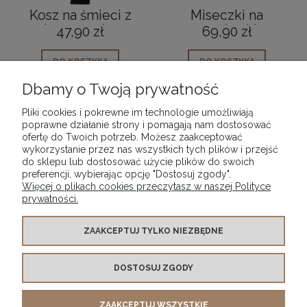
Kosz na śmieci z
Miseczki na
pedałem srebrny 3
przekąski
47,90 zł
69,90 zł
L
ceramiczne czarne
na tacy 7
DO KOSZYKA
DO KOSZYKA
elementów 50cm
Dbamy o Twoją prywatność
Pliki cookies i pokrewne im technologie umożliwiają
poprawne działanie strony i pomagają nam dostosować
ofertę do Twoich potrzeb. Możesz zaakceptować
wykorzystanie przez nas wszystkich tych plików i przejść
POMOC
do sklepu lub dostosować użycie plików do swoich
preferencji, wybierając opcję "Dostosuj zgody".
Więcej o plikach cookies przeczytasz w naszej Polityce
MOJE KONTO
prywatności.
PŁATNOŚCI I DOSTAWA
ZAAKCEPTUJ TYLKO NIEZBĘDNE
DOSTOSUJ ZGODY
INFORMACJE
ZAAKCEPTUJ WSZYSTKIE