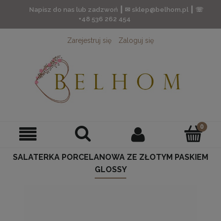
Napisz do nas lub zadzwoń ┃ ✉ sklep@belhom.pl ┃ ☏
+48 536 262 454
Zarejestruj się
Zaloguj się
SALATERKA PORCELANOWA ZE ZŁOTYM PASKIEM
GLOSSY