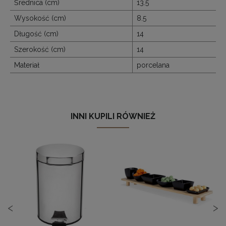
Średnica (cm)
13.5
Wysokość (cm)
8.5
Długość (cm)
14
Szerokość (cm)
14
Materiał
porcelana
INNI KUPILI RÓWNIEŻ
<
>