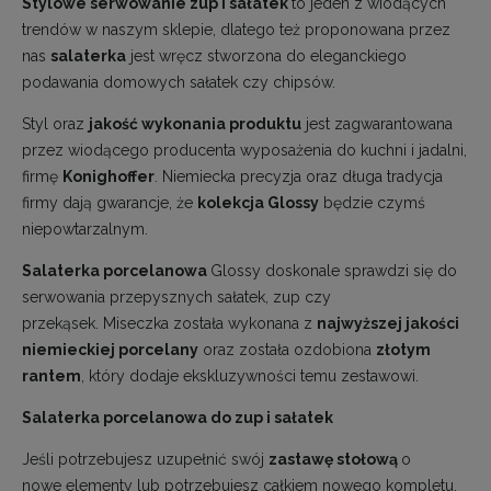
Stylowe serwowanie zup i sałatek
to jeden z wiodących
trendów w naszym sklepie, dlatego też proponowana przez
nas
salaterka
jest wręcz stworzona do eleganckiego
podawania domowych sałatek czy chipsów.
Styl oraz
jakość wykonania produktu
jest zagwarantowana
przez wiodącego producenta wyposażenia do kuchni i jadalni,
firmę
Konighoffer
. Niemiecka precyzja oraz długa tradycja
firmy dają gwarancje, że
kolekcja Glossy
będzie czymś
niepowtarzalnym.
Salaterka porcelanowa
Glossy doskonale sprawdzi się do
serwowania przepysznych sałatek, zup czy
przekąsek. Miseczka została wykonana z
najwyższej jakości
niemieckiej porcelany
oraz została ozdobiona
złotym
rantem
, który dodaje ekskluzywności temu zestawowi.
Salaterka porcelanowa do zup i sałatek
Jeśli potrzebujesz uzupełnić swój
zastawę stołową
o
nowe elementy lub potrzebujesz całkiem nowego kompletu,