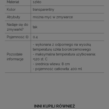
Materiał
szkło
Kolor
transparentny
Atrybuty
można myć w zmywarce
Nadaje się do
tak
zmywarki?
Pojemność (l)
0.4
- wykonana z odpornego na wysoką
temperaturę szkła borokrzemowego
Pozostałe
- maksymalna temperatura użytkowania:
informacje
+120 st. C
- średnica wlewu: 8 cm
- pojemność całkowita: 400 ml
INNI KUPILI RÓWNIEŻ