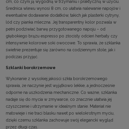
cm, co czyni ją wygodną w trzymaniu i praktyczną w użyciu.
Średnica wlewu wynosi 8 cm, co ułatwia nalewanie napojów i
ewentualne dodawanie dodatków, takich jak plasterki cytryny,
lód czy pianka mleczna. Jej transparentny kolor pozwala w
pełni podziwiać barwę przygotowanego napoju – od
głębokiego brązu espresso po złocisty odcień herbaty czy
intensywnie kolorowe soki owocowe. To sprawia, że szklanka
świetnie prezentuje się zarówno na codziennym stole, jak i
podczas przyjęć.
Szklanki borokrzemowe
Wykonanie z wysokiej jakości szkła borokrzemowego
sprawia, że naczynie jest wyjątkowo lekkie, a jednocześnie
odporne na uszkodzenia mechaniczne. Co ważne, szklanka
nadaje się do mycia w zmywarce, co znacznie ułatwia jej
czyszczenie i utrzymanie w idealnym stanie. Materiał nie
matowieje i nie traci blasku nawet po wielokrotnym myciu,
dzięki czemu szklanka zachowuje swój elegancki wygląd
przez długi czas.