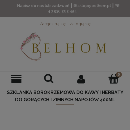
Napisz do nas lub zadzwoń ┃ ✉ sklep@belhom.pl ┃ ☏
+48 536 262 454
Zarejestruj się
Zaloguj się
SZKLANKA BOROKRZEMOWA DO KAWY I HERBATY
DO GORĄCYCH I ZIMNYCH NAPOJÓW 400ML