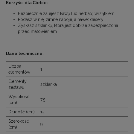
Korzyści dla Ciebie:
Bezpiecznie zalejesz kawę lub herbatę wrzątkiem
Podasz w niej zimne napoje, a nawet desery
Zyskasz szklankę, która jest dobrze zabezpieczona
przed matowieniem
Dane techniczne:
Liczba
1
elementów
Elementy
szklanka
zestawu
Wysokość
7.5
(cm)
Długość (cm)
12
Szerokość
9
(cm)