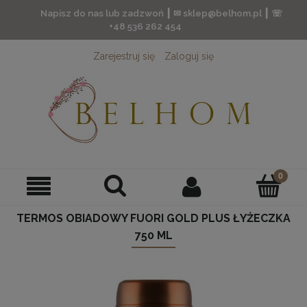
Napisz do nas lub zadzwoń ┃ ✉ sklep@belhom.pl ┃ ☏
+48 536 262 454
Zarejestruj się
Zaloguj się
TERMOS OBIADOWY FUORI GOLD PLUS ŁYŻECZKA
750 ML