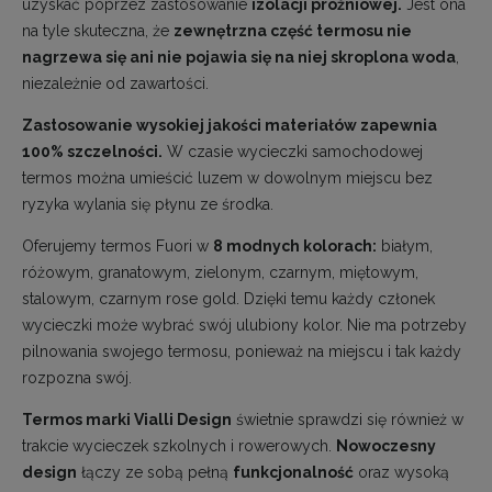
uzyskać poprzez zastosowanie
izolacji próżniowej.
Jest ona
na tyle skuteczna, że
zewnętrzna część termosu nie
nagrzewa się ani nie pojawia się na niej skroplona woda
,
niezależnie od zawartości.
Zastosowanie wysokiej jakości materiałów zapewnia
100% szczelności.
W czasie wycieczki samochodowej
termos można umieścić luzem w dowolnym miejscu bez
ryzyka wylania się płynu ze środka.
Oferujemy termos Fuori w
8 modnych kolorach:
białym,
różowym, granatowym, zielonym, czarnym, miętowym,
stalowym, czarnym rose gold. Dzięki temu każdy członek
wycieczki może wybrać swój ulubiony kolor. Nie ma potrzeby
pilnowania swojego termosu, ponieważ na miejscu i tak każdy
rozpozna swój.
Termos marki Vialli Design
świetnie sprawdzi się również w
trakcie wycieczek szkolnych i rowerowych.
Nowoczesny
design
łączy ze sobą pełną
funkcjonalność
oraz wysoką