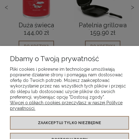
<
>
Duża świeca
Patelnia grillowa
zapachowa Yankee
dwustronna
144,00 zł
159,90 zł
Candle Christmas
indukcja 32 x 24 cm
Eve
DO KOSZYKA
DO KOSZYKA
Dbamy o Twoją prywatność
Pliki cookies i pokrewne im technologie umożliwiają
poprawne działanie strony i pomagają nam dostosować
ofertę do Twoich potrzeb. Możesz zaakceptować
wykorzystanie przez nas wszystkich tych plików i przejść
POMOC
do sklepu lub dostosować użycie plików do swoich
preferencji, wybierając opcję "Dostosuj zgody".
Więcej o plikach cookies przeczytasz w naszej Polityce
MOJE KONTO
prywatności.
PŁATNOŚCI I DOSTAWA
ZAAKCEPTUJ TYLKO NIEZBĘDNE