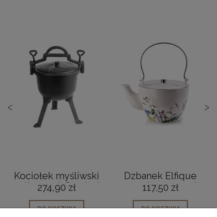
<
>
Kociołek myśliwski
Dzbanek Elfique
żeliwny 5 L Survival
porcelanowy 0.9L
274,90 zł
117,50 zł
Outdoor
do kawy i herbaty
DO KOSZYKA
DO KOSZYKA