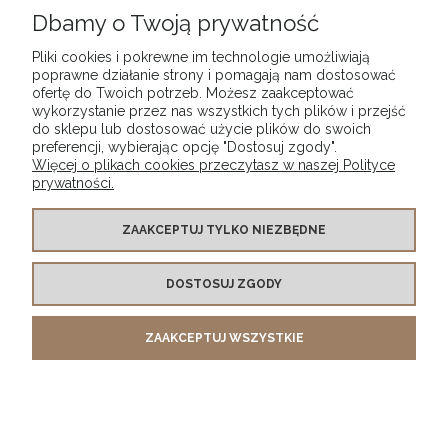
Dbamy o Twoją prywatność
Pliki cookies i pokrewne im technologie umożliwiają
poprawne działanie strony i pomagają nam dostosować
ofertę do Twoich potrzeb. Możesz zaakceptować
wykorzystanie przez nas wszystkich tych plików i przejść
POMOC
do sklepu lub dostosować użycie plików do swoich
preferencji, wybierając opcję "Dostosuj zgody".
Więcej o plikach cookies przeczytasz w naszej Polityce
MOJE KONTO
prywatności.
PŁATNOŚCI I DOSTAWA
ZAAKCEPTUJ TYLKO NIEZBĘDNE
DOSTOSUJ ZGODY
INFORMACJE
ZAAKCEPTUJ WSZYSTKIE
O NAS
POKAŻ PEŁNĄ WERSJĘ STRONY
Sklep internetowy Shoper.pl