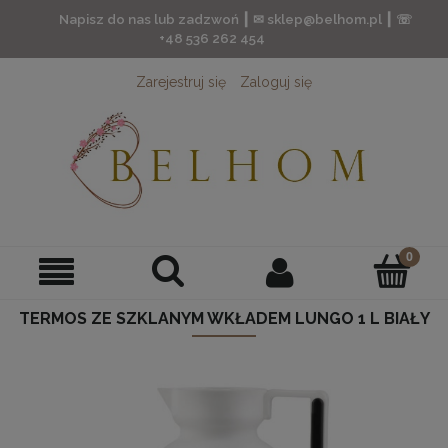
Napisz do nas lub zadzwoń ┃ ✉ sklep@belhom.pl ┃ ☏
+48 536 262 454
Zarejestruj się
Zaloguj się
TERMOS ZE SZKLANYM WKŁADEM LUNGO 1 L BIAŁY