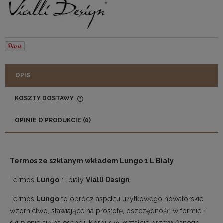
OPIS
KOSZTY DOSTAWY
CENA NIE ZAWIERA EWENTUALNYCH KOSZTÓW
PŁATNOŚCI
OPINIE O PRODUKCIE (0)
Termos ze szklanym wkładem Lungo 1 L Biały
Termos
Lungo
1l biały
Vialli Design
.
Termos
Lungo
to oprócz aspektu użytkowego nowatorskie
wzornictwo, stawiające na prostotę, oszczędność w formie i
skupienie się na esencji. Korpus w kształcie przewężanego