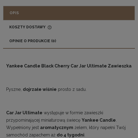
OPIS
KOSZTY DOSTAWY
CENA NIE ZAWIERA EWENTUALNYCH KOSZTÓW
PŁATNOŚCI
OPINIE O PRODUKCIE (0)
Yankee Candle Black Cherry Car Jar Ultimate Zawieszka
Pyszne,
dojrzałe wiśnie
prosto z sadu.
Car Jar Ultimate
występuje w formie zawieszki
przypominającej miniaturową świecę
Yankee Candle
.
Wypełniony jest
aromatycznym
żelem, który napełni Twój
samochód zapachem aż
do 4 tygodni
.