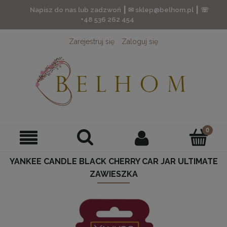
Napisz do nas lub zadzwoń ┃ ✉ sklep@belhom.pl ┃ ☏
+48 536 262 454
Zarejestruj się
Zaloguj się
YANKEE CANDLE BLACK CHERRY CAR JAR ULTIMATE
ZAWIESZKA