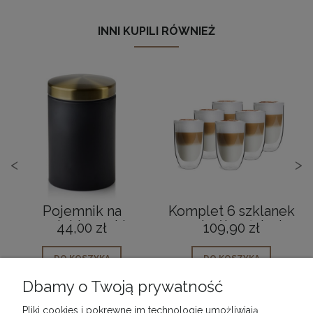
INNI KUPILI RÓWNIEŻ
<
>
Pojemnik na
Komplet 6 szklanek
produkty sypkie
z podwójną ścianką
44,00 zł
109,90 zł
Pojemnik kuchenny
350ml AMO
DO KOSZYKA
DO KOSZYKA
Dbamy o Twoją prywatność
Pliki cookies i pokrewne im technologie umożliwiają