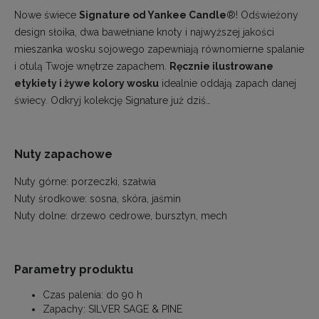
Nowe świece
Signature od Yankee Candle
®! Odświeżony
design słoika, dwa bawełniane knoty i najwyższej jakości
mieszanka wosku sojowego zapewniają równomierne spalanie
i otulą Twoje wnętrze zapachem.
Ręcznie ilustrowane
etykiety i żywe kolory wosku
idealnie oddają zapach danej
świecy. Odkryj kolekcję Signature już dziś…
Nuty zapachowe
Nuty górne: porzeczki, szałwia
Nuty środkowe: sosna, skóra, jaśmin
Nuty dolne: drzewo cedrowe, bursztyn, mech
Parametry produktu
Czas palenia:
do 90 h
Zapachy:
SILVER SAGE & PINE