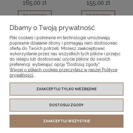
Phantom Cherry
Sagewood &
165,00 zł
155,00 zł
Świeca Elipsa
Seagrass Świeca
Zapachowa
Elipsa zapachowa
DO KOSZYKA
DO KOSZYKA
Dbamy o Twoją prywatność
Pliki cookies i pokrewne im technologie umożliwiają
poprawne działanie strony i pomagają nam dostosować
ofertę do Twoich potrzeb. Możesz zaakceptować
wykorzystanie przez nas wszystkich tych plików i przejść
POMOC
do sklepu lub dostosować użycie plików do swoich
preferencji, wybierając opcję "Dostosuj zgody".
Więcej o plikach cookies przeczytasz w naszej Polityce
MOJE KONTO
prywatności.
PŁATNOŚCI I DOSTAWA
ZAAKCEPTUJ TYLKO NIEZBĘDNE
DOSTOSUJ ZGODY
INFORMACJE
ZAAKCEPTUJ WSZYSTKIE
O NAS