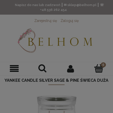
Napisz do nas lub zadzwoń ┃ ✉ sklep@belhom.pl ┃ ☏
+48 536 262 454
Zarejestruj się
Zaloguj się
YANKEE CANDLE SILVER SAGE & PINE ŚWIECA DUŻA