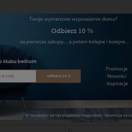
yb i nie tylko
y prezent
ieszyć pracę w kuchni oraz ich codzienną pielęgnację
o klubu belhom
5
odbierz 10 %
- 4 deski bambusowe
- stojak metalowy
4 deski bambusowe
- wymiary: 28 x 20 x 1 cm
- wymiary powierzchni roboczej:
stojak metalowy
- wymiary: 29 x 7 x 12,5 cm
21