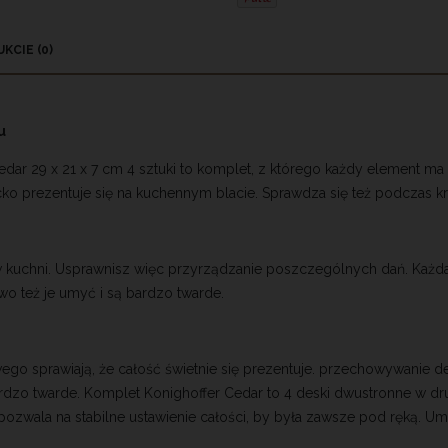
KCIE (0)
 EWENTUALNYCH
CI
u
dar 29 x 21 x 7 cm 4 sztuki to komplet, z którego każdy element m
 prezentuje się na kuchennym blacie. Sprawdza się też podczas kro
kuchni. Usprawnisz więc przyrządzanie poszczególnych dań. Każda 
wo też je umyć i są bardzo twarde.
sprawiają, że całość świetnie się prezentuje. przechowywanie dese
ardzo twarde. Komplet Konighoffer Cedar to 4 deski dwustronne w d
ozwala na stabilne ustawienie całości, by była zawsze pod ręką. Um