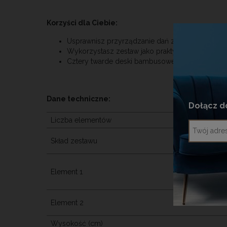
Korzyści dla Ciebie:
Usprawnisz przyrządzanie dań z mięsa, warzyw, r
Wykorzystasz zestaw jako praktyczny i gustown
Cztery twarde deski bambusowe pozwolą przysp
Dane techniczne:
Dołącz d
Liczba elementów
Skład zestawu
Element 1
Element 2
Wysokość (cm)