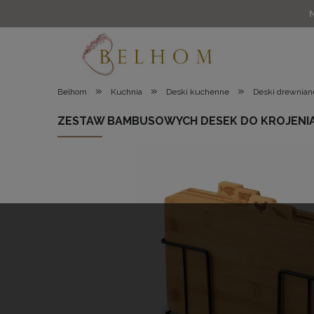
»
»
»
Belhom
Kuchnia
Deski kuchenne
Deski drewnian
ZESTAW BAMBUSOWYCH DESEK DO KROJENI