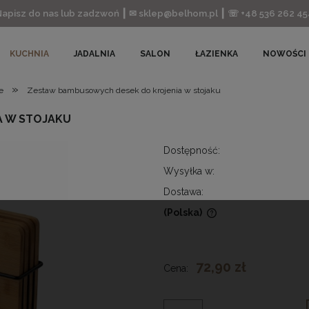
Napisz do nas lub zadzwoń ┃ ✉ sklep@belhom.pl ┃ ☏ +48 536 262 45
KUCHNIA
JADALNIA
SALON
ŁAZIENKA
NOWOŚCI
»
e
Zestaw bambusowych desek do krojenia w stojaku
A W STOJAKU
Dostępność:
Wysyłka w:
Dostawa:
(Polska)
Cena nie zawiera ewentualnych
kosztów płatności
72,90 zł
Cena: