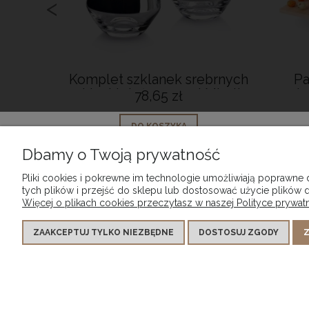
<
SE &
Komplet szklanek srebrnych
Pa
ia 184
szklanki duże 450 ml Mirella
pię
78,65 zł
o
DO KOSZYKA
Dbamy o Twoją prywatność
Pliki cookies i pokrewne im technologie umożliwiają poprawne
tych plików i przejść do sklepu lub dostosować użycie plików d
Więcej o plikach cookies przeczytasz w naszej Polityce prywatn
POMOC
MOJE K
ZAAKCEPTUJ TYLKO NIEZBĘDNE
DOSTOSUJ ZGODY
Z
Regulamin Sklepu
Twoje zam
Zwroty i reklamacje
Ustawieni
Polityka prywatności
Przechow