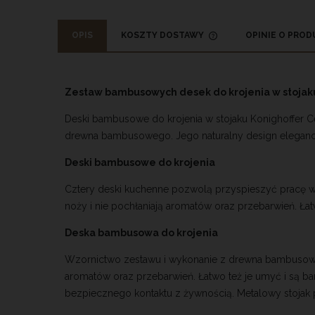
OPIS
KOSZTY DOSTAWY
OPINIE O PRODU
CENA NIE ZAWIERA
KOSZTÓW PŁATNOŚ
Zestaw bambusowych desek do krojenia w stojak
Deski bambusowe do krojenia w stojaku Konighoffer Ce
drewna bambusowego. Jego naturalny design elegancko
Deski bambusowe do krojenia
Cztery deski kuchenne pozwolą przyspieszyć pracę w 
noży i nie pochłaniają aromatów oraz przebarwień. Łat
Deska bambusowa do krojenia
Wzornictwo zestawu i wykonanie z drewna bambusowego 
aromatów oraz przebarwień. Łatwo też je umyć i są b
bezpiecznego kontaktu z żywnością. Metalowy stojak p