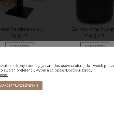
tera bambusowa 3-
Garnek emaliowa
trowa z miseczką na
powidlak do smaże
89,90 zł
119,90 zł
woce czarna 26cm
dżemów i powideł 
DO KOSZYKA
DO KOSZYKA
 działanie strony i pomagają nam dostosować ofertę do Twoich pot
o swoich preferencji, wybierając opcję "Dostosuj zgody".
ości.
ONTO
PŁATNOŚCI I DOSTAWA
INF
AAKCEPTUJ WSZYSTKIE
ówienia
Formy płatności
a konta
Formy i koszt dostawy
Opinie
alnia
Sklep internetowy Shoper.pl