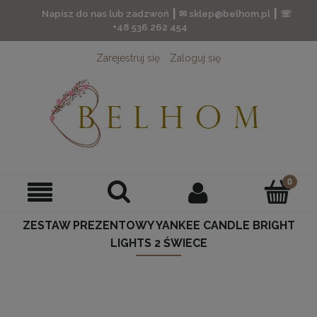
Napisz do nas lub zadzwoń ┃ ✉ sklep@belhom.pl ┃ ☏
+48 536 262 454
Zarejestruj się
Zaloguj się
ZESTAW PREZENTOWY YANKEE CANDLE BRIGHT
LIGHTS 2 ŚWIECE