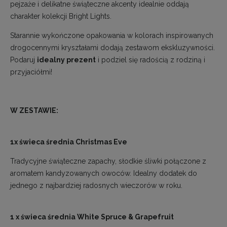
pejzaże i delikatne świąteczne akcenty idealnie oddają
charakter kolekcji Bright Lights.
Starannie wykończone opakowania w kolorach inspirowanych
drogocennymi kryształami dodają zestawom ekskluzywności.
Podaruj
idealny prezent
i podziel się radością z rodziną i
przyjaciółmi!
W ZESTAWIE:
1x świeca średnia Christmas Eve
Tradycyjne świąteczne zapachy, słodkie śliwki połączone z
aromatem kandyzowanych owoców. Idealny dodatek do
jednego z najbardziej radosnych wieczorów w roku.
1 x świeca średnia White Spruce & Grapefruit