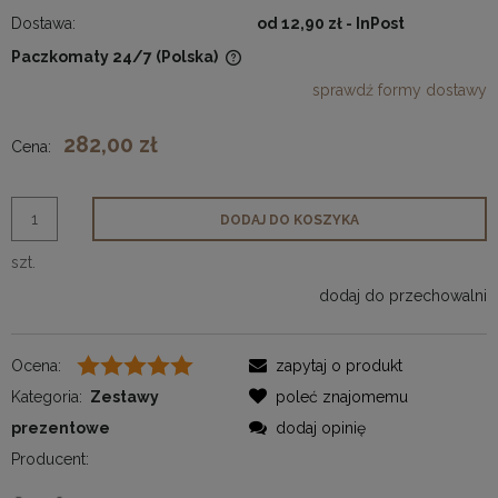
Dostawa:
od 12,90 zł
- InPost
Paczkomaty 24/7
(Polska)
Cena nie zawiera ewentualnych kosztów płatności
sprawdź formy dostawy
282,00 zł
Cena:
DODAJ DO KOSZYKA
szt.
dodaj do przechowalni
Ocena:
zapytaj o produkt
Kategoria:
Zestawy
poleć znajomemu
prezentowe
dodaj opinię
Producent: