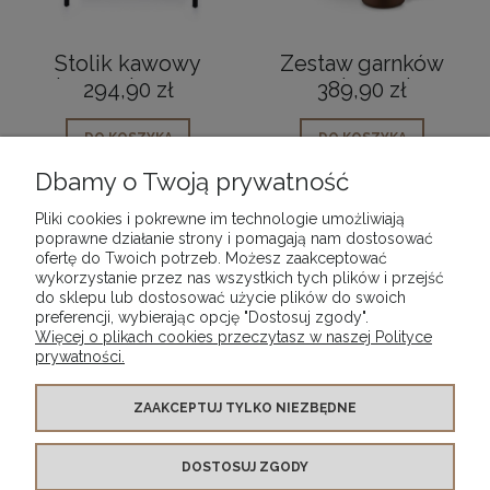
Stolik kawowy
Zestaw garnków
dwupoziomowy
ceramicznych na
294,90 zł
389,90 zł
złoty Lucas Black
indukcję z
Gold
pokrywką szklaną
DO KOSZYKA
DO KOSZYKA
brązowe
Dbamy o Twoją prywatność
Pliki cookies i pokrewne im technologie umożliwiają
poprawne działanie strony i pomagają nam dostosować
ofertę do Twoich potrzeb. Możesz zaakceptować
wykorzystanie przez nas wszystkich tych plików i przejść
POMOC
do sklepu lub dostosować użycie plików do swoich
preferencji, wybierając opcję "Dostosuj zgody".
Więcej o plikach cookies przeczytasz w naszej Polityce
MOJE KONTO
prywatności.
PŁATNOŚCI I DOSTAWA
ZAAKCEPTUJ TYLKO NIEZBĘDNE
DOSTOSUJ ZGODY
INFORMACJE